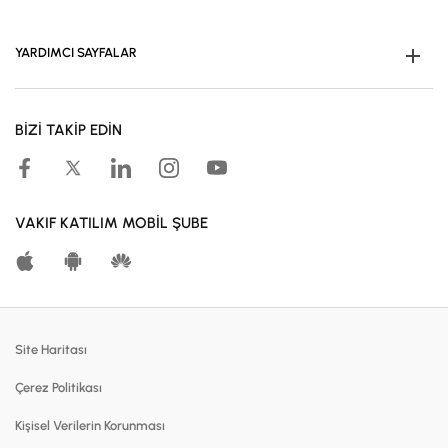
YARDIMCI SAYFALAR
Müşteri Ol
BİZİ TAKİP EDİN
Kampanyalar
Hesaplama Araçları
Kar Paylaşım Oranları
VAKIF KATILIM MOBİL ŞUBE
Katılma Hesapları
Bireysel Bankacılık
Dijital Bankacılık
Site Haritası
Finansmanlar
Çerez Politikası
Kartlar
Kişisel Verilerin Korunması
Satılık Gayrimenkuller