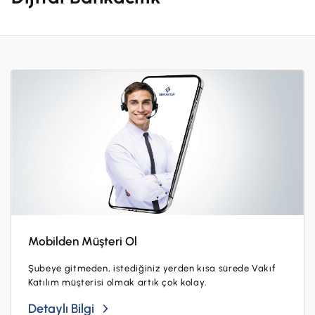
Hesaplar
Ürün ve Hizmet Ücretleri
ÜRÜN VE HİZMETLERİMİZ
Yatırım
Hesaplar
Finansmanlar
Yatırım
Kartlar
Finansmanlar
Sigorta ve Emeklilik
Ticari Kartlar
Ödemeler ve Hizmetler
POS Ürünleri
Kampanyalar
Dış Ticaret
Başvuru Yap
Nakit Yönetimi
Mobilden Müşteri Ol
Sigorta ve Emeklilik
Şubeye gitmeden, istediğiniz yerden kısa sürede Vakıf
Katılım müşterisi olmak artık çok kolay.
Sektörel Paketler
Detaylı Bilgi