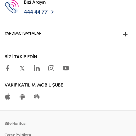
Bizi Arayın
444 44 77
YARDIMCI SAYFALAR
Müşteri Ol
BİZİ TAKİP EDİN
Kampanyalar
Hesaplama Araçları
Kar Paylaşım Oranları
VAKIF KATILIM MOBİL ŞUBE
Katılma Hesapları
Bireysel Bankacılık
Dijital Bankacılık
Site Haritası
Finansmanlar
Çerez Politikası