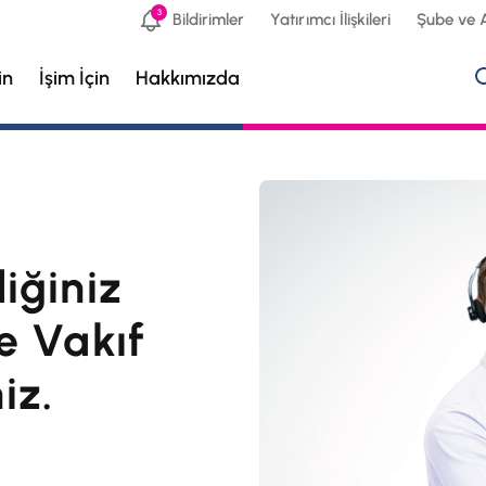
3
Bildirimler
Yatırımcı İlişkileri
Şube ve 
in
İşim İçin
Hakkımızda
iğiniz
e Vakıf
iz.