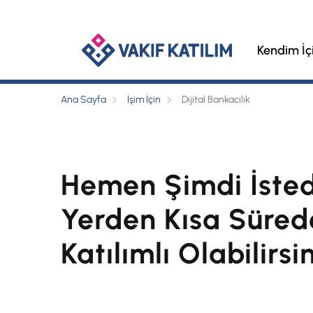
Kendim İç
Ana Sayfa
İşim İçin
Dijital Bankacılık
Hemen Şimdi İsted
Yerden Kısa Süred
Katılımlı Olabilirsin