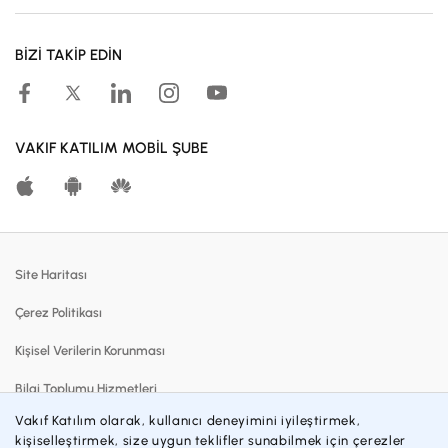
Müşteri Ol
BİZİ TAKİP EDİN
Kampanyalar
Hesaplama Araçları
Kar Paylaşım Oranları
VAKIF KATILIM MOBİL ŞUBE
Katılma Hesapları
Bireysel Bankacılık
Dijital Bankacılık
Site Haritası
Finansmanlar
Çerez Politikası
Kartlar
Kişisel Verilerin Korunması
Satılık Gayrimenkuller
Bilgi Toplumu Hizmetleri
Blog
Vakıf Katılım olarak, kullanıcı deneyimini iyileştirmek,
Sözleşmeler ve Formlar
Katılım Bankacılığı
kişiselleştirmek, size uygun teklifler sunabilmek için çerezler