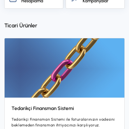
Hesaplama
Kampanyalar
İş Birliklerimiz
Kampanyalar
Ticari Ürünler
Başvuru Yap
Tedarikçi Finansman Sistemi
Tedarikçi Finansman Sistemi ile faturalarınızın vadesini
beklemeden finansman ihtiyacınızı karşılıyoruz.