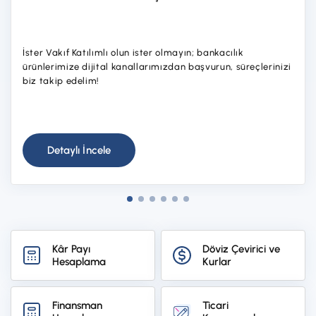
Hesaplar
Ürün ve Hizmet Ücretleri
ÜRÜN VE HİZMETLERİMİZ
Yatırım
İster Vakıf Katılımlı olun ister olmayın; bankacılık
Hesaplar
ürünlerimize dijital kanallarımızdan başvurun, süreçlerinizi
Finansmanlar
biz takip edelim!
Yatırım
Kartlar
Finansmanlar
Sigorta ve Emeklilik
Ticari Kartlar
Detaylı İncele
Ödemeler ve Hizmetler
POS Ürünleri
Kampanyalar
Dış Ticaret
Başvuru Yap
Nakit Yönetimi
Kâr Payı
Döviz Çevirici ve
Hesaplama
Kurlar
Sigorta ve Emeklilik
Sektörel Paketler
Finansman
Ticari