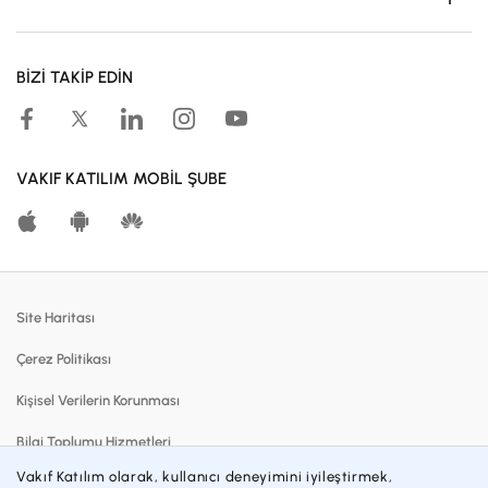
Müşteri Ol
BİZİ TAKİP EDİN
Kampanyalar
Hesaplama Araçları
Kar Paylaşım Oranları
VAKIF KATILIM MOBİL ŞUBE
Katılma Hesapları
Bireysel Bankacılık
Dijital Bankacılık
Site Haritası
Finansmanlar
Çerez Politikası
Kartlar
Kişisel Verilerin Korunması
Satılık Gayrimenkuller
Bilgi Toplumu Hizmetleri
Blog
Vakıf Katılım olarak, kullanıcı deneyimini iyileştirmek,
Sözleşmeler ve Formlar