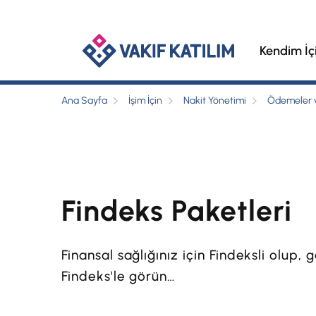
Kendim İç
Ana Sayfa
İşim İçin
Nakit Yönetimi
Ödemeler v
Findeks Paketleri
Finansal sağlığınız için Findeksli olup, 
Findeks'le görün…