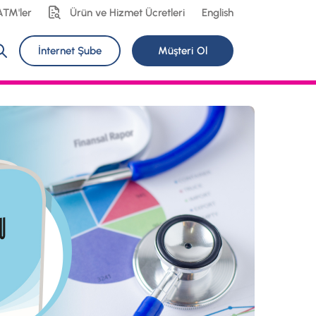
ATM'ler
Ürün ve Hizmet Ücretleri
English
İnternet Şube
Müşteri Ol