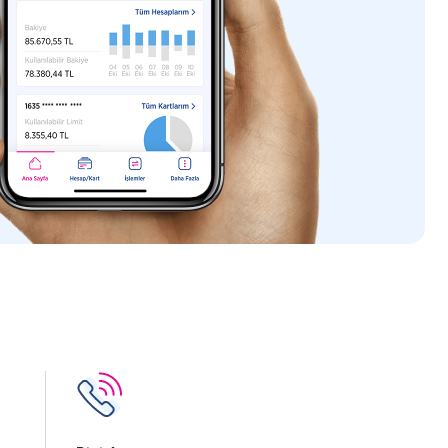
 bulunduğunuz kişilerin çeklerini
e ilgili daha kapsamlı bilgilere
için keşideciden herhangi bir onay