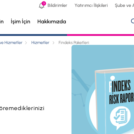
3
Bildirimler
Yatırımcı İlişkileri
Şube ve 
in
İşim İçin
Hakkımızda
e Hizmetler
Hizmetler
Findeks Paketleri
göremediklerinizi