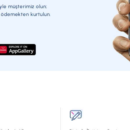
Başkasının Raporuna Bakmak İçin:
yle müşterimiz olun;
a ödemekten kurtulun.
Çek raporu paketlerini kullanarak ticari ilişkilerde
sorgulayabilirsiniz.
Karekodlu Çek Raporu
Findeks karekodlu çek raporuyla, çek ve keşideciyl
ulaşabilirsiniz. karekodlu çek raporunun alınması 
alınmasına gerek yoktur.
Bu Ürünle Öğrenebilecekleriniz:
Karekodlu çek skoru
?
Çek ve keşideci bilgileri
Keşidecinin çek endeksi
Çeklerin ilk ve son ibraz tarihleri