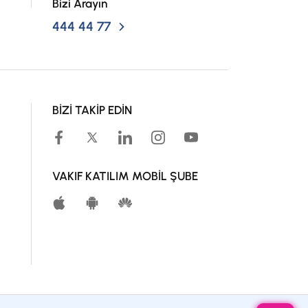
Bizi Arayın
 yazılmış ve ödenmemiş çek adet ve tutarlarını
444 44 77
BİZİ TAKİP EDİN
k, ticari ilişkilerde bulunduğunuz kişilerin
VAKIF KATILIM MOBİL ŞUBE
ının geçerli ve güncel olup olmadıklarını