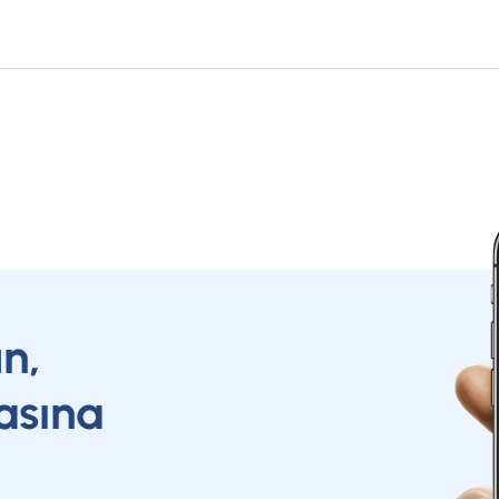
Toplam çek adet ve tutarları
Toplam çek durumu
Keşide edilen çek tutarları
Açık çek bilgileri
İleri vadeli çek bilgileri
Çek hesabı olan bankalar
Arkası yazılı çekler
un,
1, 3, 6 ve 12 aylık çek bilgileri özeti
asına
Kendi Raporlarınıza Bakmak İçin:
Çek raporu kullanarak kendi çeklerinizi sorgulayabi