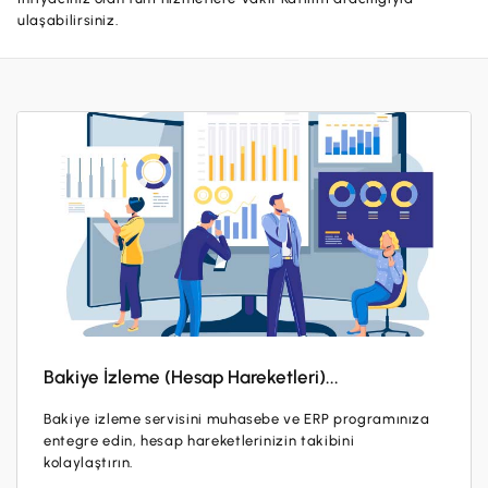
Hesaplar
ulaşabilirsiniz.
Ürün ve Hizmet Ücretleri
ÜRÜN VE HİZMETLERİMİZ
Yatırım
Hesaplar
Finansmanlar
Yatırım
Kartlar
Finansmanlar
Sigorta ve Emeklilik
Ticari Kartlar
Ödemeler ve Hizmetler
POS Ürünleri
Kampanyalar
Dış Ticaret
Başvuru Yap
Nakit Yönetimi
Bakiye İzleme (Hesap Hareketleri)...
Sigorta ve Emeklilik
Bakiye izleme servisini muhasebe ve ERP programınıza
entegre edin, hesap hareketlerinizin takibini
Sektörel Paketler
kolaylaştırın.