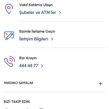
Vakıf Katılım'a Ulaşın
Şubeler ve ATM'ler
Bizimle İletişime Geçin
İletişim Bilgileri
Bizi Arayın
444 44 77
YARDIMCI SAYFALAR
Müşteri Ol
BİZİ TAKİP EDİN
Kampanyalar