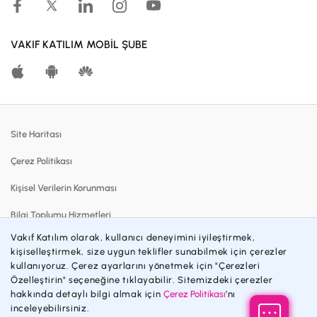
Hesaplama Araçları
Kar Paylaşım Oranları
VAKIF KATILIM MOBİL ŞUBE
Katılma Hesapları
Bireysel Bankacılık
Dijital Bankacılık
Site Haritası
Finansmanlar
Çerez Politikası
Kartlar
Kişisel Verilerin Korunması
Satılık Gayrimenkuller
Bilgi Toplumu Hizmetleri
Blog
Vakıf Katılım olarak, kullanıcı deneyimini iyileştirmek,
Sözleşmeler ve Formlar
Katılım Bankacılığı
kişiselleştirmek, size uygun teklifler sunabilmek için çerezler
kullanıyoruz. Çerez ayarlarını yönetmek için "Çerezleri
Gizlilik Politikası
İnsan Kaynakları
Özelleştirin" seçeneğine tıklayabilir. Sitemizdeki çerezler
hakkında detaylı bilgi almak için
Çerez Politikası
’nı
Engelsiz Bankacılık
Özel Durum Açıklamaları
inceleyebilirsiniz.