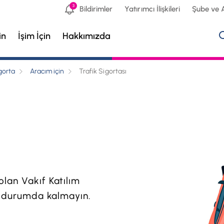
3
Bildirimler
Yatırımcı İlişkileri
Şube ve 
in
İşim İçin
Hakkımızda
gorta
Aracım için
Trafik Sigortası
olan Vakıf Katılım
or durumda kalmayın.