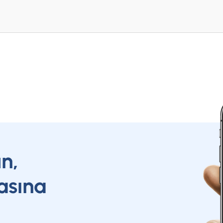
un,
asına