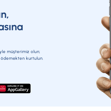
un,
asına
yle müşterimiz olun;
a ödemekten kurtulun.