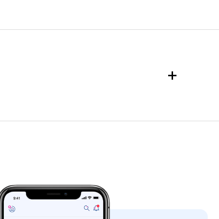
malı e-Ticaret sitelerinde geçerlidir.
tadır. Anlaşmalı e-Ticaret sitesinde
ekranından sipariş ekranına dönmesi