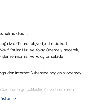
 sunulmaktadır.
ceğiniz e-Ticaret alışverişlerinizde kart
Vakıf Katılım Hızlı ve Kolay Ödeme’yi seçerek,
emlerinizi hızlı ve kolay bir şekilde
doğrudan İnternet Şubemize bağlanıp; ödemeyi
fon üzerinden gerçekleştirdiğiniz durumlarda,
, yine hızlı ve kolay bir şekilde havale işlemini
öster