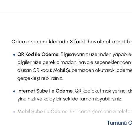
Ödeme seçeneklerinde 3 farklı havale alternatifi
QR Kod ile Ödeme
: Bilgisayarınız üzerinden yapabile
bilgilerinize gerek olmadan, havale seçeneklerinden 
oluşan QR kodu; Mobil Şubemizden okutarak, ödeme işl
gerçekleştirebilirsiniz.
İnternet Şube ile Ödeme
: QR kod okutmak yerine, 
yine hızlı ve kolay bir şekilde tamamlayabilirsiniz.
Mobil Şube ile Ödeme
: E-Ticaret işlemlerinizi tele
ödeme anında doğrudan Mobil Şubemize yönlendirilerek
Tümünü G
tamamlayabilirsiniz.