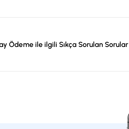
Dikkat Edilmesi Gereken Noktalar:
QR kod ile ödeme hizmeti sadece ComPay ile anlaş
Ödeme işlemi yalnızca TL cari hesaptan sağlanmak
gerçekleştirilen ödeme işlemi sonrasında QR kod 
lay Ödeme ile ilgili Sıkça Sorulan Sorular
beklenmelidir.