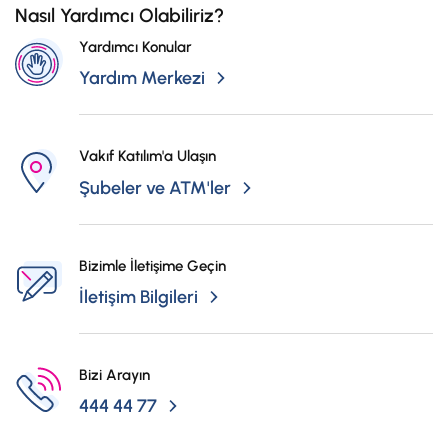
Nasıl Yardımcı Olabiliriz?
Hesaplar
Ürün ve Hizmet Ücretleri
Yardımcı Konular
ÜRÜN VE HİZMETLERİMİZ
Yatırım
Yardım Merkezi
Hesaplar
Finansmanlar
Yatırım
Kartlar
Vakıf Katılım'a Ulaşın
Finansmanlar
Sigorta ve Emeklilik
Şubeler ve ATM'ler
Ticari Kartlar
Ödemeler ve Hizmetler
POS Ürünleri
Kampanyalar
Bizimle İletişime Geçin
Dış Ticaret
İletişim Bilgileri
Başvuru Yap
Nakit Yönetimi
Bizi Arayın
Sigorta ve Emeklilik
444 44 77
Sektörel Paketler