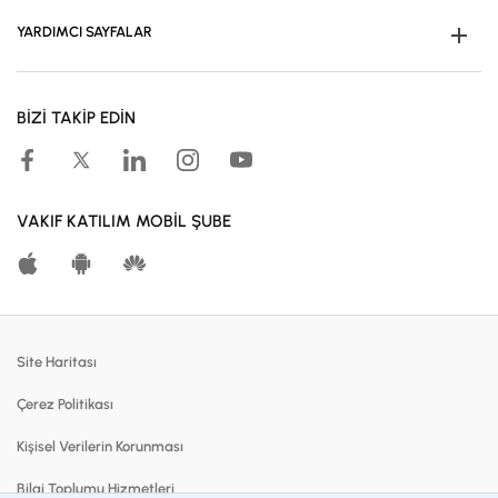
İş Birliklerimiz
YARDIMCI SAYFALAR
Kampanyalar
Müşteri Ol
Başvuru Yap
BİZİ TAKİP EDİN
Kampanyalar
Hesaplama Araçları
Kar Paylaşım Oranları
VAKIF KATILIM MOBİL ŞUBE
Katılma Hesapları
Bireysel Bankacılık
Dijital Bankacılık
Site Haritası
Finansmanlar
Çerez Politikası
Kartlar
Kişisel Verilerin Korunması
Satılık Gayrimenkuller
Bilgi Toplumu Hizmetleri