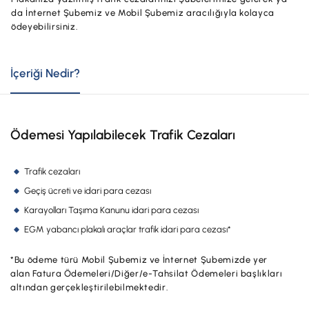
Hesaplar
da İnternet Şubemiz ve Mobil Şubemiz aracılığıyla kolayca
Ürün ve Hizmet Ücretleri
ödeyebilirsiniz.
ÜRÜN VE HİZMETLERİMİZ
Yatırım
Hesaplar
Finansmanlar
İçeriği Nedir?
Yatırım
Kartlar
Finansmanlar
Sigorta ve Emeklilik
Ödemesi Yapılabilecek Trafik Cezaları
Ticari Kartlar
Ödemeler ve Hizmetler
Trafik cezaları
POS Ürünleri
Kampanyalar
Geçiş ücreti ve idari para cezası
Dış Ticaret
Başvuru Yap
Karayolları Taşıma Kanunu idari para cezası
EGM yabancı plakalı araçlar trafik idari para cezası*
Nakit Yönetimi
Sigorta ve Emeklilik
*Bu ödeme türü Mobil Şubemiz ve İnternet Şubemizde yer
alan Fatura Ödemeleri/Diğer/e-Tahsilat Ödemeleri başlıkları
Sektörel Paketler
altından gerçekleştirilebilmektedir.