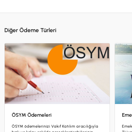
İş Birliklerimiz
Kampanyalar
Başvuru Yap
Diğer Ödeme Türleri
ÖSYM Ödemeleri
Eme
ÖSYM ödemelerinizi Vakıf Katılım aracılığıyla
Emekl