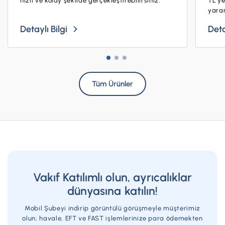
hızlı ve kolay şekilde gerçekleştirebilirsiniz.
TL’y
yarar
Detaylı Bilgi
Deta
Tüm Ürünler
Vakıf Katılımlı olun, ayrıcalıklar
dünyasına katılın!
Mobil Şubeyi indirip görüntülü görüşmeyle müşterimiz
olun; havale, EFT ve FAST işlemlerinize para ödemekten