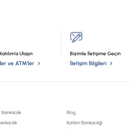
?
Vade sonu kurunun, dönüşüm kurundan düşük olmas
anapara + kâr payı + ilave getiri ödenir.
Vade sonu kurunun dönüşüm kurundan yüksek olma
Katılım'a Ulaşın
Bizimle İletişime Geçin
er ve ATM'ler
İletişim Bilgileri
a) kâr payı tutarı > = kur farkı ise banka ta
payı + ilave getiri ödenir.
b) kâr payı tutarı < kur farkı ise banka tara
“kur farkı – kâr payı” tutarı + ilave getiri öden
Hesap açılış işlemleri hafta içi 16.00'a kadar yapılabil
l Bankacılık
Blog
Şubelerimiz üzerinden vade yenileme talimatı veriler
Bankacılık
Katılım Bankacılığı