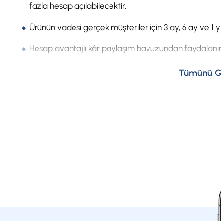
fazla hesap açılabilecektir.
Ürünün vadesi gerçek müşteriler için 3 ay, 6 ay ve 1 yıl
Hesap avantajlı kâr paylaşım havuzundan faydalanır
Hesap açma alt limiti 500 USD/EUR/GBP’dir.
Tümünü G
Hesaptan vade içerisinde kısmî çekim yapılamayac
Hesap vadeden önce kapatılabilecektir.
Hesabın erken kapanması durumunda;
Erken kapama günü saat 11.00’de Merkez Bankasınca 
kurundan yüksek olması durumunda Merkez Bankasınc
ve Müşteri sadece hesaptaki TL anaparasını alacaktı
Erken kapama günü saat 11.00’de Merkez Bankasınca 