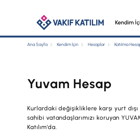
Kendim İç
Ana Sayfa
Kendim İçin
Hesaplar
Katılma Hesap
Yuvam Hesap
Kurlardaki değişikliklere karşı yurt dışı
sahibi vatandaşlarımızı koruyan YUVA
Katılım’da.