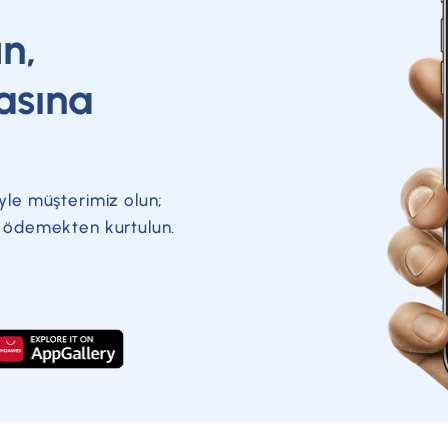
kurundan düşük olması durumunda ise erken kapama 
un,
ilan edilen döviz alış kurundan hesap bakiyesi öden
halinde, döviz kurunda yaşanacak düşüşe bağlı olara
asına
YUVAM hesaplarına dönüştürülen döviz tutarları üze
oranlarda hesaplanan ilave getiri, Türk Lirası olarak
oranlar yıllık getiri oranlarını göstermektedir.
yle müşterimiz olun;
a ödemekten kurtulun.
Vade (Ay)
İlave Devlet Katkısı (Yıllık)
3
%1
6
%2
12
%3