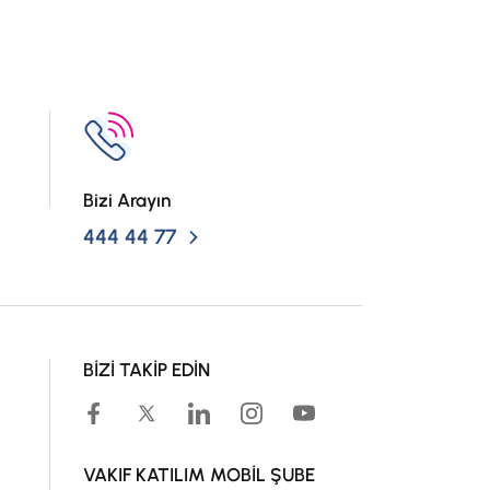
ı durumunda banka tarafından hesap sahibine
sı durumunda;
Bizi Arayın
444 44 77
rafından hesap sahibine TL anapara + kâr
fından hesap sahibine anapara + kâr payı +
ir.
BİZİ TAKİP EDİN
mektedir.
ek hesap vadesi uzatılabilecektir.
VAKIF KATILIM MOBİL ŞUBE