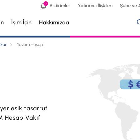
3
Bildirimler
Yatırımcı İlişkileri
Şube ve 
in
İşim İçin
Hakkımızda
ları
Yuvam Hesap
 yerleşik tasarruf
M Hesap Vakıf