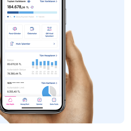
günü saat 11.00’de Merkez Bankası tarafından
ir. Dolayısıyla vadeden önce kapama yapılması
k anapara bakiyesinde düşüş yaşanabilir.
rinden vade gruplarına göre aşağıda belirlenen
 Merkez Bankasınca ayrıca ödenecektir. Belirtilen