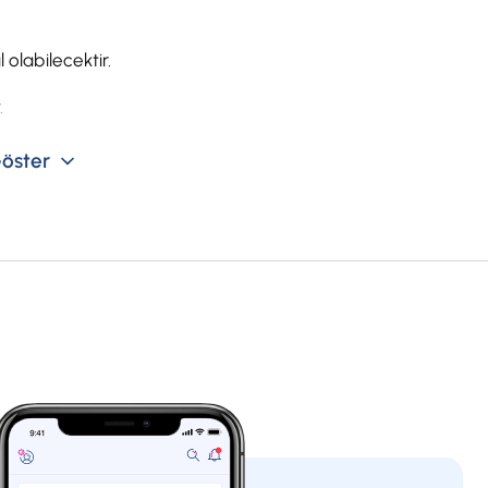
 olabilecektir.
.
öster
ak ve hesaba para eklenemeyecektir.
bu hesap türü için ilan edilen kurun, dönüşüm
a kur farkına ilişkin bir ödeme yapılmayacak
r.
bu hesap türü için ilan edilen kurun dönüşüm