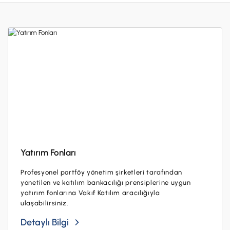
Hesaplar
Ürün ve Hizmet Ücretleri
ÜRÜN VE HİZMETLERİMİZ
Yatırım
Hesaplar
Finansmanlar
Yatırım
Kartlar
Finansmanlar
Sigorta ve Emeklilik
Ticari Kartlar
Ödemeler ve Hizmetler
POS Ürünleri
Kampanyalar
Dış Ticaret
Yatırım Fonları
Başvuru Yap
Nakit Yönetimi
Profesyonel portföy yönetim şirketleri tarafından
yönetilen ve katılım bankacılığı prensiplerine uygun
Sigorta ve Emeklilik
yatırım fonlarına Vakıf Katılım aracılığıyla
ulaşabilirsiniz.
Sektörel Paketler
Detaylı Bilgi