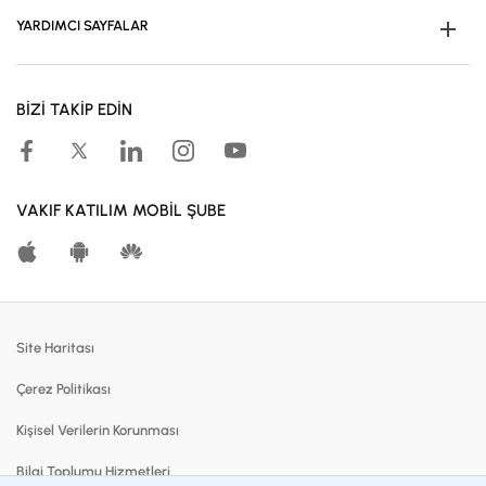
YARDIMCI SAYFALAR
Müşteri Ol
BİZİ TAKİP EDİN
Kampanyalar
Hesaplama Araçları
Kar Paylaşım Oranları
VAKIF KATILIM MOBİL ŞUBE
Katılma Hesapları
Bireysel Bankacılık
Dijital Bankacılık
Site Haritası
Finansmanlar
Çerez Politikası
Kartlar
Kişisel Verilerin Korunması
Satılık Gayrimenkuller
Bilgi Toplumu Hizmetleri