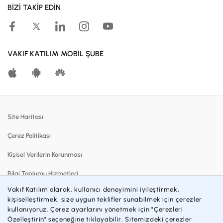
BİZİ TAKİP EDİN
Kampanyalar
Hesaplama Araçları
Kar Paylaşım Oranları
VAKIF KATILIM MOBİL ŞUBE
Katılma Hesapları
Bireysel Bankacılık
Dijital Bankacılık
Site Haritası
Finansmanlar
Çerez Politikası
Kartlar
Kişisel Verilerin Korunması
Satılık Gayrimenkuller
Bilgi Toplumu Hizmetleri
Blog
Vakıf Katılım olarak, kullanıcı deneyimini iyileştirmek,
Sözleşmeler ve Formlar
Katılım Bankacılığı
kişiselleştirmek, size uygun teklifler sunabilmek için çerezler
kullanıyoruz. Çerez ayarlarını yönetmek için "Çerezleri
Gizlilik Politikası
İnsan Kaynakları
Özelleştirin" seçeneğine tıklayabilir. Sitemizdeki çerezler