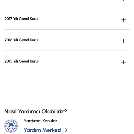
İş Birliklerimiz
(31/12/2020)
Kampanyalar
2018 Yılı Olağanüstü Genel Kurul Toplantı
2017 Yılı Genel Kurul
Tutanağı(17/10/2018)
Başvuru Yap
2016 Yılı Genel Kurul
2017 Genel Kurul Toplantı Tutanağı
2018 Yılı Olağan Genel Kurul Toplantı
Tutanağı(30/12/2019)
2015 Yılı Genel Kurul
2016 Genel Kurul Toplantı Tutanağı
2015 Yılı Olağan Genel Kurul Toplantı Tutanağı
2015 Yılı Olağanüstü Genel Kurul Toplantı
Nasıl Yardımcı Olabiliriz?
Tutanağı
Yardımcı Konular
Yardım Merkezi