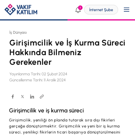
3
İnternet Şube
İş Dünyası
Girişimcilik ve İş Kurma Süreci
Kendim İçin
Hakkında Bilmeniz
Gerekenler
SİZE ÖZEL ÇÖZÜMLER
İşim İçin
Bireysel Bankacılık
Yayınlanma Tarihi: 02 Şubat 2024
Güncellenme Tarihi: 11 Aralık 2024
SİZE ÖZEL ÇÖZÜMLER
Dijital Bankacılık
Ticari
Engelsiz Bankacılık
KOBİ
Girişimcilik ve iş kurma süreci
Vakıf Katılım Taksit Sistemi
Yatırımcı İlişkileri
Dijital Bankacılık
Girişimcilik, yeniliği ön planda tutarak sıra dışı fikirleri
gerçeğe dönüştürmektir. Girişimcilik ve yeni bir iş kurma
Şube ve ATM'ler
ÜRÜN VE HİZMETLERİMİZ
p@ket
süreci, yenilikçi fikirlerin ticari başarıya dönüştürülmesini