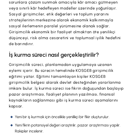
İş Birliklerimiz
sorunlara çözüm sunmak amacıyla kâr amacı gütmeyen
veya sınırlı kâr hedefleyen modeller üzerinde yoğunlaşır.
Sosyal girişimciler, etik değerleri ve toplum yararını
Kampanyalar
stratejilerinin merkezine alarak ekonomik kalkınmayla
sosyal ilerlemenin paralel yürümesine olanak sağlar.
Başvuru Yap
Girişimcilik ekonomik bir faaliyet olmaktan öte yenilikçi
düşünceyi, risk alma cesaretini ve toplumsal iyilik hedefini
de barındırır.
İş kurma süreci nasıl gerçekleştirilir?
Girişimcilik süreci, planlamadan uygulamaya uzanan
eylemi içerir. Bu sürecin temelinde KOSGEB girişimcilik
eğitimi yatar. Eğitimi tamamlayan kişiler KOSGEB
girişimcilik belgesi alarak devlet desteğinden yararlanma
imkanı bulur. İş kurma süreci ise fikrin doğuşundan başlayıp
pazar araştırması, faaliyet planının yazılması, finansal
kaynakların sağlanması gibi iş kurma süreci aşamalarını
kapsar.
Yeni bir iş kurmak için öncelikle yenilikçi bir fikir oluşturulur.
Yeni fikrin potansiyel değeri araştırılır, pazar araştırması yapılır.
Rakipler incelenir.