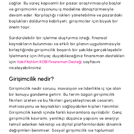
sağlar. Bu süreç kapsamlı bir pazar araştırmasıyla başlar
Hesaplar
Ürün ve Hizmet Ücretleri
ve girişimcinin vizyonunu iş modeline dönüştürmesiyle
devam eder. Karşılaştığı riskleri yönetebilme ve pazardaki
ÜRÜN VE HİZMETLERİMİZ
Yatırım
boşlukları doldurma kabiliyeti, girişimciler için büyük bir
Hesaplar
önem taşır.
Finansmanlar
Sürdürülebilir bir işletme oluşturma isteği, finansal
Yatırım
Kartlar
kaynakların bulunması ve etkili bir planın uygulanmasıyla
birleştiğinde girişimcilik başarılı bir şekilde gerçekleşebilir.
Finansmanlar
Sigorta ve Emeklilik
İşletmeniz için ihtiyaç duyabileceğiniz finansman destekleri
için
Vakıf Katılım KOBİ Finansman Desteği
sayfasını
Ticari Kartlar
Ödemeler ve Hizmetler
inceleyebilirsiniz.
POS Ürünleri
Girişimcilik nedir?
Kampanyalar
Dış Ticaret
Girişimcilik nedir sorusu, inovasyon ve liderlikle iç içe olan
Başvuru Yap
bir konuyu gündeme getirir. Bu terim özgün girişimcilik
Nakit Yönetimi
fikirleri üreten ve bu fikirleri gerçekleştirecek cesareti,
motivasyonu ve kaynakları sağlayabilen kişileri tanımlar.
Sigorta ve Emeklilik
Girişimcilik kendi içinde farklı kavramlara ayrılabilir. Genç
girişimcilik kavramı, yenilikçi düşünce yapısını ve enerjiyi
Sektörel Paketler
temsil ederken teknoloji ve dijital platformlardaki dinamik
değişimleri benimser. Sosyal girişimcilik ise toplumsal