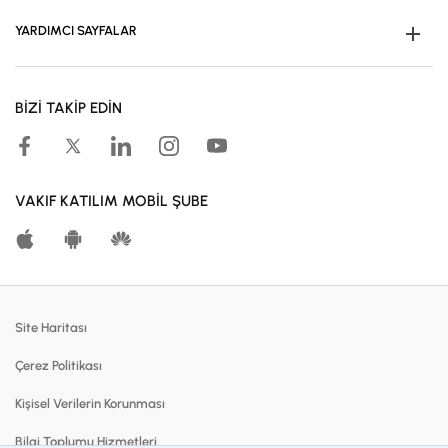
YARDIMCI SAYFALAR
Müşteri Ol
BİZİ TAKİP EDİN
Kampanyalar
Hesaplama Araçları
Kar Paylaşım Oranları
VAKIF KATILIM MOBİL ŞUBE
Katılma Hesapları
Bireysel Bankacılık
Dijital Bankacılık
Site Haritası
Finansmanlar
Çerez Politikası
Kartlar
Kişisel Verilerin Korunması
Satılık Gayrimenkuller
Bilgi Toplumu Hizmetleri