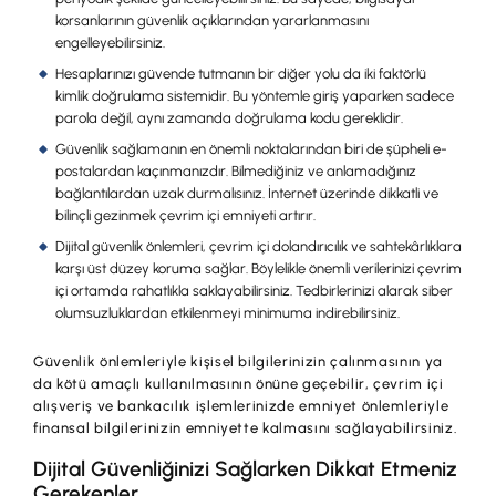
İş Birliklerimiz
korsanlarının güvenlik açıklarından yararlanmasını
engelleyebilirsiniz.
Kampanyalar
Hesaplarınızı güvende tutmanın bir diğer yolu da iki faktörlü
kimlik doğrulama sistemidir. Bu yöntemle giriş yaparken sadece
Başvuru Yap
parola değil, aynı zamanda doğrulama kodu gereklidir.
Güvenlik sağlamanın en önemli noktalarından biri de şüpheli e-
postalardan kaçınmanızdır. Bilmediğiniz ve anlamadığınız
bağlantılardan uzak durmalısınız. İnternet üzerinde dikkatli ve
bilinçli gezinmek çevrim içi emniyeti artırır.
Dijital güvenlik önlemleri, çevrim içi dolandırıcılık ve sahtekârlıklara
karşı üst düzey koruma sağlar. Böylelikle önemli verilerinizi çevrim
içi ortamda rahatlıkla saklayabilirsiniz. Tedbirlerinizi alarak siber
olumsuzluklardan etkilenmeyi minimuma indirebilirsiniz.
Güvenlik önlemleriyle kişisel bilgilerinizin çalınmasının ya
da kötü amaçlı kullanılmasının önüne geçebilir, çevrim içi
alışveriş ve bankacılık işlemlerinizde emniyet önlemleriyle
finansal bilgilerinizin emniyette kalmasını sağlayabilirsiniz.
Dijital Güvenliğinizi Sağlarken Dikkat Etmeniz
Gerekenler