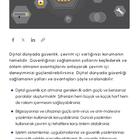
Hesaplar
Ürün ve Hizmet Ücretleri
ÜRÜN VE HİZMETLERİMİZ
Yatırım
Hesaplar
Finansmanlar
Yatırım
Kartlar
Finansmanlar
Dijital dünyada güvenlik, çevrim içi varlığınızı korumanın
Sigorta ve Emeklilik
temelidir. Güvenliğinizi sağlamanın yollarını keşfederek ve
Ticari Kartlar
önlem almanın avantajlarını anlayarak çevrim içi
Ödemeler ve Hizmetler
deneyiminizi güçlendirebilirsiniz. Dijital dünyada güvenliği
POS Ürünleri
sağlamanın yolları ve avantajları şöyle sıralanabilir:
Kampanyalar
Dijital güvenlik için atmanız gereken ilk adım güçlü ve benzersiz
Dış Ticaret
Başvuru Yap
parolalar oluşturmaktır. Şifrenizin hem büyük ve küçük harf hem
de rakam içermesini sağlayabilirsiniz.
Nakit Yönetimi
Bilgisayarınızı ve cihazınızı güçlü anti-virüs ve anti-malware
Sigorta ve Emeklilik
yazılımları kullanarak koruyabilirsiniz. Güncel yazılımları
kullanarak çevrim içi tehditlere karşı önlem alabilirsiniz.
Sektörel Paketler
İşletim sistemleriniz, uygulamalarınız ve güvenlik yazılımlarınızı
periyodik şekilde güncelleyebilirsiniz. Bu sayede, bilgisayar