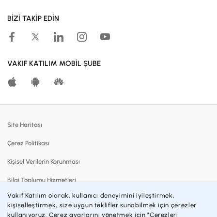
Müşteri Ol
BİZİ TAKİP EDİN
Kampanyalar
Hesaplama Araçları
Kar Paylaşım Oranları
VAKIF KATILIM MOBİL ŞUBE
Katılma Hesapları
Bireysel Bankacılık
Dijital Bankacılık
Site Haritası
Finansmanlar
Çerez Politikası
Kartlar
Kişisel Verilerin Korunması
Satılık Gayrimenkuller
Bilgi Toplumu Hizmetleri
Blog
Vakıf Katılım olarak, kullanıcı deneyimini iyileştirmek,
Sözleşmeler ve Formlar
kişiselleştirmek, size uygun teklifler sunabilmek için çerezler
Katılım Bankacılığı
kullanıyoruz. Çerez ayarlarını yönetmek için "Çerezleri
Gizlilik Politikası