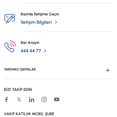
Bizimle İletişime Geçin
İletişim Bilgileri
Bizi Arayın
444 44 77
YARDIMCI SAYFALAR
Müşteri Ol
BİZİ TAKİP EDİN
Kampanyalar
Hesaplama Araçları
Kar Paylaşım Oranları
VAKIF KATILIM MOBİL ŞUBE