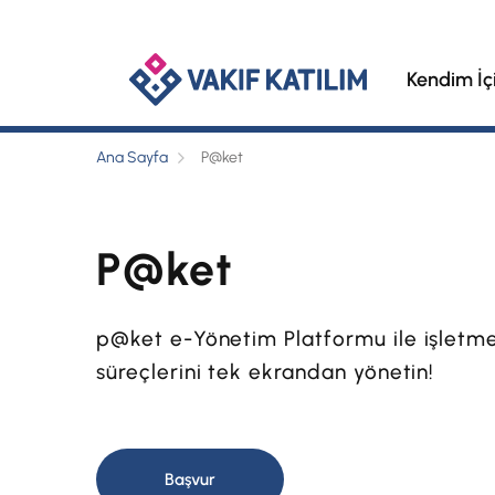
Kendim İç
Ana Sayfa
P@ket
P@ket
p@ket e-Yönetim Platformu ile işletmen
süreçlerini tek ekrandan yönetin!
Başvur