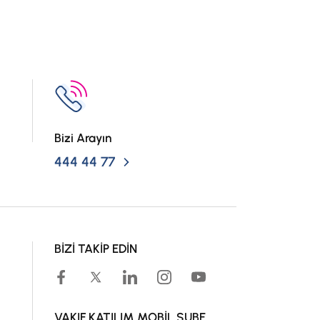
Bizi Arayın
444 44 77
BİZİ TAKİP EDİN
VAKIF KATILIM MOBİL ŞUBE