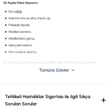
İş Birliklerimiz
Ek Fayda Paket Kapsamı;
Diş sağlığı,
Kampanyalar
İndirimli mini ve ultra check-up,
Başvuru Yap
Psikolojik destek,
Medikal asistans,
Medikal ikinci görüş,
Akaryakıt indirimi,
Halı ve koltuk yıkama,
Ek fayda paket kapsamı için 0850 260 10 23 Türkiye Katılım
Hayat çağrı merkezinden detaylı bilgi alabilirsiniz.
Tümünü Göster
Tehlikeli Hastalıklar Sigortası ile ilgili Sıkça
Sorulan Sorular