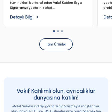
tüm riskleri bertaraf eden Vakıf Katılım Eşya
yaptı
Sigortanızı yaptırın, rahat...
probl
Detaylı Bilgi
Deta
Tüm Ürünler
Vakıf Katılımlı olun, ayrıcalıklar
dünyasına katılın!
Mobil Şubeyi indirip görüntülü görüşmeyle müşterimiz
olun; havale, EFT ve FAST işlemlerinize para ödemekten