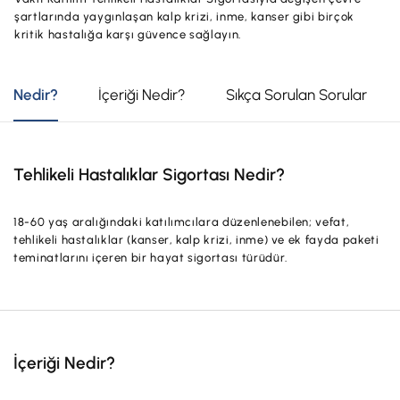
Hesaplar
şartlarında yaygınlaşan kalp krizi, inme, kanser gibi birçok
Ürün ve Hizmet Ücretleri
kritik hastalığa karşı güvence sağlayın.
ÜRÜN VE HİZMETLERİMİZ
Yatırım
Hesaplar
Finansmanlar
Nedir?
İçeriği Nedir?
Sıkça Sorulan Sorular
Yatırım
Kartlar
Finansmanlar
Sigorta ve Emeklilik
Tehlikeli Hastalıklar Sigortası Nedir?
Ticari Kartlar
Ödemeler ve Hizmetler
18-60 yaş aralığındaki katılımcılara düzenlenebilen; vefat,
POS Ürünleri
Kampanyalar
tehlikeli hastalıklar (kanser, kalp krizi, inme) ve ek fayda paketi
teminatlarını içeren bir hayat sigortası türüdür.
Dış Ticaret
Başvuru Yap
Nakit Yönetimi
Sigorta ve Emeklilik
İçeriği Nedir?
Sektörel Paketler