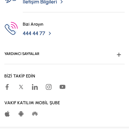
İletişim Bilgileri
Bizi Arayın
444 44 77
YARDIMCI SAYFALAR
Müşteri Ol
BİZİ TAKİP EDİN
Kampanyalar
Hesaplama Araçları
Kar Paylaşım Oranları
VAKIF KATILIM MOBİL ŞUBE
Katılma Hesapları
Bireysel Bankacılık