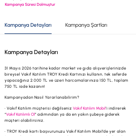
Kampanya Süresi Dolmuştur
Hesaplar
Ürün ve Hizmet Ücretleri
ÜRÜN VE HİZMETLERİMİZ
Yatırım
Kampanya Detayları
Kampanya Şartları
Hesaplar
Finansmanlar
Yatırım
Kartlar
Kampanya Detayları
Finansmanlar
Sigorta ve Emeklilik
Ticari Kartlar
Ödemeler ve Hizmetler
31 Mayıs 2026 tarihine kadar market ve gıda alışverişlerinizde
bireysel Vakıf Katılım TROY Kredi Kartınızı kullanın, tek seferde
POS Ürünleri
Kampanyalar
yapacağınız 2.000 TL ve üzeri harcamalarınıza 150 TL, toplam
750 TL iade kazanın!
Dış Ticaret
Başvuru Yap
Kampanyadan Nasıl Yararlanabilirim?
Nakit Yönetimi
• Vakıf Katılım müşterisi değilseniz
Vakıf Katılım Mobil
’i indirerek
Sigorta ve Emeklilik
“
Vakıf Katılımlı Ol
” adımından ya da en yakın şubeye giderek
müşteri olabilirsiniz.
Sektörel Paketler
• TROY Kredi kartı başvurunuzu Vakıf Katılım Mobil’de yer alan