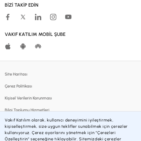
BİZİ TAKİP EDİN
Kampanyalar
Hesaplama Araçları
Kar Paylaşım Oranları
VAKIF KATILIM MOBİL ŞUBE
Katılma Hesapları
Bireysel Bankacılık
Dijital Bankacılık
Site Haritası
Finansmanlar
Çerez Politikası
Kartlar
Kişisel Verilerin Korunması
Satılık Gayrimenkuller
Bilgi Toplumu Hizmetleri
Blog
Vakıf Katılım olarak, kullanıcı deneyimini iyileştirmek,
Sözleşmeler ve Formlar
Katılım Bankacılığı
kişiselleştirmek, size uygun teklifler sunabilmek için çerezler
kullanıyoruz. Çerez ayarlarını yönetmek için "Çerezleri
Gizlilik Politikası
İnsan Kaynakları
Özelleştirin" seçeneğine tıklayabilir. Sitemizdeki çerezler