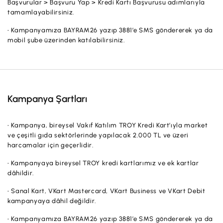
Başvurular > Başvuru Yap > Kredi Kartı Başvurusu adımlarıyla
İş Birliklerimiz
tamamlayabilirsiniz.
Kampanyalar
• Kampanyamıza BAYRAM26 yazıp 3881’e SMS göndererek ya da
mobil şube üzerinden katılabilirsiniz.
Başvuru Yap
Kampanya Şartları
• Kampanya, bireysel Vakıf Katılım TROY Kredi Kart’ıyla market
ve çeşitli gıda sektörlerinde yapılacak 2.000 TL ve üzeri
harcamalar için geçerlidir.
• Kampanyaya bireysel TROY kredi kartlarımız ve ek kartlar
dâhildir.
• Sanal Kart, VKart Mastercard, VKart Business ve VKart Debit
kampanyaya dâhil değildir.
• Kampanyamıza BAYRAM26 yazıp 3881’e SMS göndererek ya da