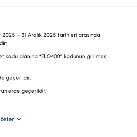
t 2025 – 31 Aralık 2025 tarihleri arasında
ir:
et kodu alanına “FLO400” kodunun girilmesi
e geçerlidir.
rünlerde geçerlidir.
lidir.
öster
munda tekrar aktif olmaz.