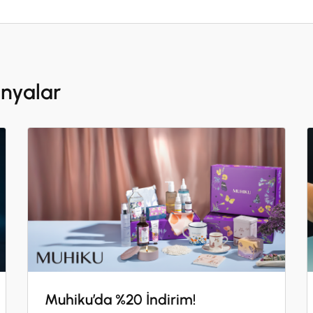
• Vakıf Katılım ve FLO kampanya koşullarında değiş
• Kupon karşılığında para iadesi yapılmaz.
• Kampanya kapsamında verilecek online indirim kod
anyalar
• Vakıf Katılım, kampanyayı sonlandırma hakkını sak
Muhiku’da %20 İndirim!