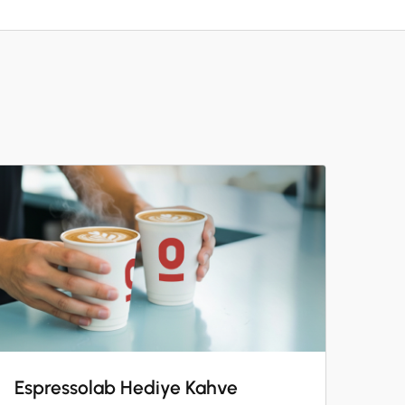
iklik yapma hakkını saklı tutar.
ları 5.000 adetle sınırlıdır.
lı tutar.
Espressolab Hediye Kahve