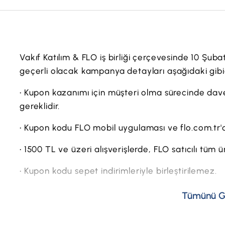
Vakıf Katılım & FLO iş birliği çerçevesinde 10 Şuba
geçerli olacak kampanya detayları aşağıdaki gibid
• Kupon kazanımı için müşteri olma sürecinde dav
gereklidir.
• Kupon kodu FLO mobil uygulaması ve flo.com.tr'd
• 1500 TL ve üzeri alışverişlerde, FLO satıcılı tüm ü
• Kupon kodu sepet indirimleriyle birleştirilemez.
• Kupon kodu size özeldir ve tek kullanım için geçer
Tümünü G
• Kupon kodu kullanıldıktan sonra iptal-iade duru