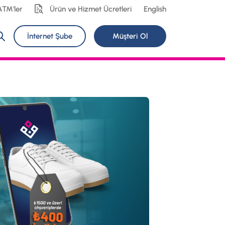
ATM'ler
Ürün ve Hizmet Ücretleri
English
İnternet Şube
Müşteri Ol