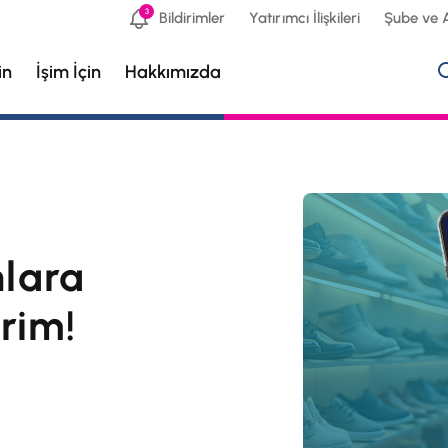
3
Bildirimler
Yatırımcı İlişkileri
Şube ve 
in
İşim İçin
Hakkımızda
nlara
rim!