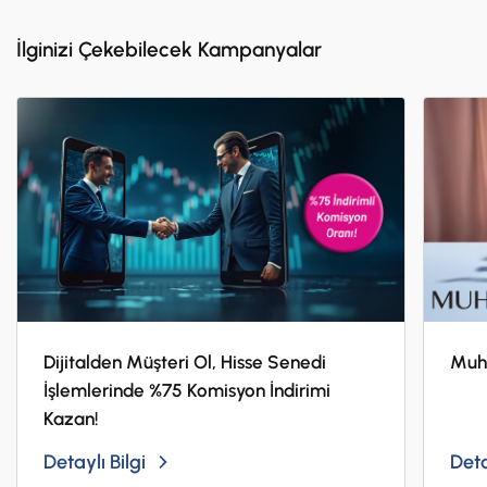
Kampanyada bir müşteri
en fazla 3 adet
eğitim harcamasını
taksitlendirebilir.
İlginizi Çekebilecek Kampanyalar
Vakıf Katılım Bankası AŞ, önceden haber vermeksizin kampanyayı
durdurma, sona erdirme, kampanya kapsamını ve koşullarını
değiştirme hakkını saklı tutar.
Dijitalden Müşteri Ol, Hisse Senedi
Muhi
İşlemlerinde %75 Komisyon İndirimi
Kazan!
Detaylı Bilgi
Deta