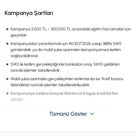
İş Birliklerimiz
Kampanya Şartları
Kampanyalar
Başvuru Yap
Kampanya 2.000 TL – 300.000 TL arasındaki eğitim harcamaları için
geçerlidir.
Kampanyadan yararlanmak için MCEGT2026 yazıp 3881’e SMS
gönderebilir ya da mobil şube üzerinden kampanyamıza katılım
sağlayabilirsiniz.
SMS ile katılım gerçekleştiğinde bankadan onay SMS'i geldikten
sonraki işlemler taksitlendirilir.
Mobil şube üzerinden gerçekleştirilen katılımlarda ise “Katıl" butonu
tıklandıktan sonraki işlemler taksitlendirilecektir.
Kampanyaya sadece bireysel Mastercard logolu kredi kartları
dâhildir.
Bireysel Mastercard’ınıza bağlı ek ve sanal kartlarınız da
Tümünü Göster
kampanyaya dâhildir.
VKart TROY, VKart Business ve VKart Debit kampanyaya dâhil
değildir.