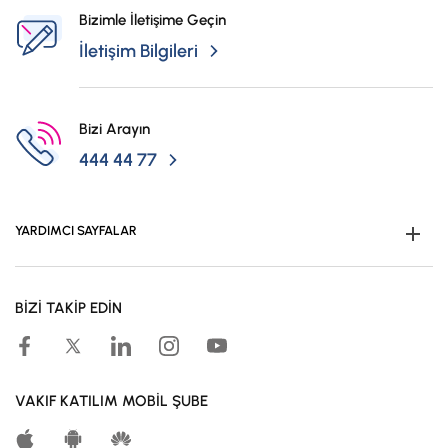
Bizimle İletişime Geçin
İletişim Bilgileri
Bizi Arayın
444 44 77
YARDIMCI SAYFALAR
Müşteri Ol
BİZİ TAKİP EDİN
Kampanyalar
Hesaplama Araçları
Kar Paylaşım Oranları
VAKIF KATILIM MOBİL ŞUBE
Katılma Hesapları