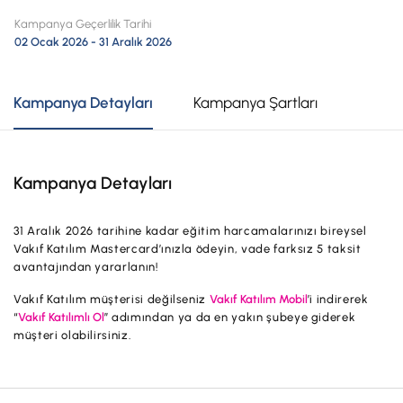
Hesaplar
Ürün ve Hizmet Ücretleri
Kampanya Geçerlilik Tarihi
02 Ocak 2026 - 31 Aralık 2026
ÜRÜN VE HİZMETLERİMİZ
Yatırım
Hesaplar
Finansmanlar
Kampanya Detayları
Kampanya Şartları
Yatırım
Kartlar
Finansmanlar
Sigorta ve Emeklilik
Kampanya Detayları
Ticari Kartlar
Ödemeler ve Hizmetler
POS Ürünleri
31 Aralık 2026 tarihine kadar eğitim harcamalarınızı bireysel
Kampanyalar
Vakıf Katılım Mastercard’ınızla ödeyin, vade farksız 5 taksit
Dış Ticaret
avantajından yararlanın!
Başvuru Yap
Vakıf Katılım müşterisi değilseniz
Vakıf Katılım Mobil
’i indirerek
Nakit Yönetimi
“
Vakıf Katılımlı Ol
” adımından ya da en yakın şubeye giderek
müşteri olabilirsiniz.
Sigorta ve Emeklilik
Sektörel Paketler