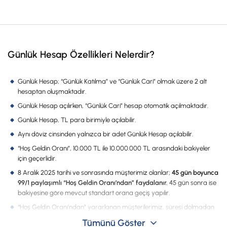
İş Birliklerimiz
Kampanyalar
Başvuru Yap
Günlük Hesap Özellikleri Nelerdir?
Günlük Hesap; “Günlük Katılma” ve “Günlük Cari” olmak üzere 2 alt
hesaptan oluşmaktadır.
Günlük Hesap açılırken, “Günlük Cari” hesap otomatik açılmaktadır.
Günlük Hesap, TL para birimiyle açılabilir.
Aynı döviz cinsinden yalnızca bir adet Günlük Hesap açılabilir.
“Hoş Geldin Oranı”, 10.000 TL ile 10.000.000 TL arasındaki bakiyeler
için geçerlidir.
8 Aralık 2025 tarihi ve sonrasında müşterimiz olanlar;
45 gün boyunca
99/1 paylaşımlı “Hoş Geldin Oranı’ndan” faydalanır.
45 gün sonra ise
bakiyesine göre mevcut standart orana geçiş yapılır.
“Hoş Geldin Oranı’ndan” yararlanan müşterilerimiz, süresi dolmadan
günlük hesabını kapattığı takdirde kampanyadan bir daha
Tümünü Göster