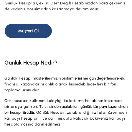
Günlük Hesap'la Çekilir, Dert Değil! Hesabınızdan para çekseniz
Hesaplar
Ürün ve Hizmet Ücretleri
de vadeniz bozulmadan kazanmaya devam edin.
ÜRÜN VE HİZMETLERİMİZ
Yatırım
Hesaplar
Finansmanlar
Müşteri Ol
Yatırım
Kartlar
Finansmanlar
Sigorta ve Emeklilik
Günlük Hesap Nedir?
Ticari Kartlar
Ödemeler ve Hizmetler
POS Ürünleri
Kampanyalar
Günlük Hesap,
müşterilerimizin birikimlerini her gün değerlendirerek
,
finansal kazançlarını anlık olarak hissedebilecekleri bir fon
Dış Ticaret
Başvuru Yap
toplama ürünüdür.
Nakit Yönetimi
Cari hesabın kullanım kolaylığı ile katılma hesabının kazancını
bir araya getiren,
TL cinsinden açılabilen, günlük kâr payı kazandıran
Sigorta ve Emeklilik
bir hesap türüdür.
Günlük Hesabınıza aktardığınız tutar üzerinden
kâr payı hesaplanır ve cari hesapta kalacak bakiyeniz kâr payı
Sektörel Paketler
hesaplamasına dâhil edilmez.