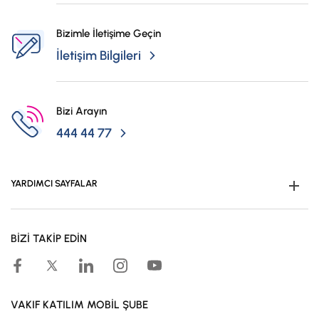
Bizimle İletişime Geçin
-
-
10.000.001 TL- 100.
İletişim Bilgileri
Bizi Arayın
444 44 77
YARDIMCI SAYFALAR
Müşteri Ol
BİZİ TAKİP EDİN
Kampanyalar
Hesaplama Araçları
Kar Paylaşım Oranları
VAKIF KATILIM MOBİL ŞUBE