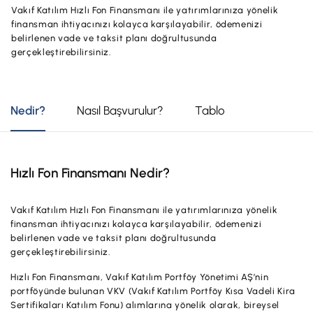
Vakıf Katılım Hızlı Fon Finansmanı ile yatırımlarınıza yönelik
Hesaplar
Ürün ve Hizmet Ücretleri
finansman ihtiyacınızı kolayca karşılayabilir, ödemenizi
belirlenen vade ve taksit planı doğrultusunda
ÜRÜN VE HİZMETLERİMİZ
Yatırım
gerçekleştirebilirsiniz.
Hesaplar
Finansmanlar
Yatırım
Kartlar
Nedir?
Nasıl Başvurulur?
Tablo
Finansmanlar
Sigorta ve Emeklilik
Ticari Kartlar
Ödemeler ve Hizmetler
Hızlı Fon Finansmanı Nedir?
POS Ürünleri
Kampanyalar
Dış Ticaret
Vakıf Katılım Hızlı Fon Finansmanı ile yatırımlarınıza yönelik
Başvuru Yap
finansman ihtiyacınızı kolayca karşılayabilir, ödemenizi
Nakit Yönetimi
belirlenen vade ve taksit planı doğrultusunda
gerçekleştirebilirsiniz.
Sigorta ve Emeklilik
Hızlı Fon Finansmanı, Vakıf Katılım Portföy Yönetimi AŞ’nin
Sektörel Paketler
portföyünde bulunan VKV (Vakıf Katılım Portföy Kısa Vadeli Kira
Sertifikaları Katılım Fonu) alımlarına yönelik olarak, bireysel