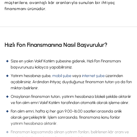
İş Birliklerimiz
müşterilere, avantajlı kâr oranlarıyla sunulan bir ihtiyaç
finansmanı ürünüdür.
Kampanyalar
Başvuru Yap
Hızlı Fon Finansmanına Nasıl Başvurulur?
Size en yakın Vakıf Katılım şubesine giderek, Hızlı Fon Finansmanı
başvurunuzu kolayca yapabilirsiniz.
Yatırım hesabınızı şube,
mobil şube
veya
internet şube
üzerinden
açabilirsiniz. Ardından ihtiyaç duyduğunuz finansman tutarı ya da fon
miktarı belirlenir.
Onaylanan finansman tutarı, yatırım hesabınıza blokeli şekilde aktarılır
ve fon alım emri Vakıf Katılım tarafından otomatik olarak işleme alınır.
Fon alım emri, hafta içi her gün 9.00-16.00 saatleri arasında anlık
olarak gerçekleştirilir. İşlem sonrasında, finansmana konu fonlar
yatırım hesabınıza aktarılır.
Finansman kapsamında alınan yatırım fonları, belirlenen kâr oranı ve