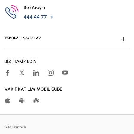
Bizi Arayın
444 44 77
YARDIMCI SAYFALAR
Müşteri Ol
BİZİ TAKİP EDİN
Kampanyalar
Hesaplama Araçları
Kar Paylaşım Oranları
VAKIF KATILIM MOBİL ŞUBE
Katılma Hesapları
Bireysel Bankacılık
Dijital Bankacılık
Site Haritası
Finansmanlar