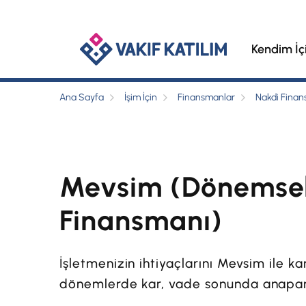
Kendim İç
Ana Sayfa
İşim İçin
Finansmanlar
Nakdi Fina
Mevsim (Dönemsel
Finansmanı)
İşletmenizin ihtiyaçlarını Mevsim ile ka
dönemlerde kar, vade sonunda anapar