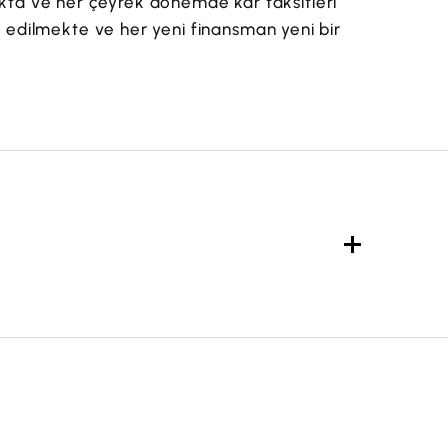
akta ve her çeyrek dönemde kâr taksitleri
il edilmekte ve her yeni finansman yeni bir