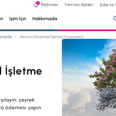
3
Bildirimler
Yatırımcı İlişkileri
Şube ve 
in
İşim İçin
Hakkımızda
nsmanlar
Mevsim (Dönemsel İşletme Finansmanı)
 İşletme
rşılayın; çeyrek
a ödemesi yapın.