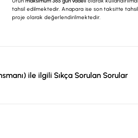
Ürün
maksimum 365 gün vadeli
olarak kullandırılm
tahsil edilmektedir. Anapara ise son taksitte tahs
proje olarak değerlendirilmektedir.
anı) ile ilgili Sıkça Sorulan Sorular
?