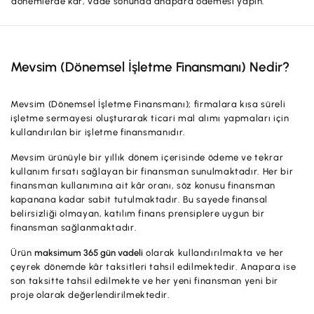
dönemlerde kar, vade sonunda anapara ödemesi yapın.
Hesaplar
Ürün ve Hizmet Ücretleri
ÜRÜN VE HİZMETLERİMİZ
Yatırım
Hesaplar
Mevsim (Dönemsel İşletme Finansmanı) Nedir?
Finansmanlar
Yatırım
Kartlar
Mevsim (Dönemsel İşletme Finansmanı); firmalara kısa süreli
işletme sermayesi oluşturarak ticari mal alımı yapmaları için
Finansmanlar
Sigorta ve Emeklilik
kullandırılan bir işletme finansmanıdır.
Ticari Kartlar
Ödemeler ve Hizmetler
Mevsim ürünüyle bir yıllık dönem içerisinde ödeme ve tekrar
kullanım fırsatı sağlayan bir finansman sunulmaktadır. Her bir
POS Ürünleri
Kampanyalar
finansman kullanımına ait kâr oranı, söz konusu finansman
kapanana kadar sabit tutulmaktadır. Bu sayede finansal
Dış Ticaret
Başvuru Yap
belirsizliği olmayan, katılım finans prensiplere uygun bir
finansman sağlanmaktadır.
Nakit Yönetimi
Ürün
maksimum 365 gün vadeli
olarak kullandırılmakta ve her
Sigorta ve Emeklilik
çeyrek dönemde kâr taksitleri tahsil edilmektedir. Anapara ise
son taksitte tahsil edilmekte ve her yeni finansman yeni bir
Sektörel Paketler
proje olarak değerlendirilmektedir.