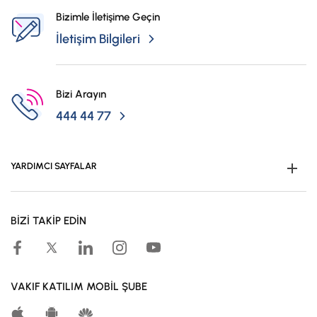
Bizimle İletişime Geçin
İletişim Bilgileri
Bizi Arayın
444 44 77
YARDIMCI SAYFALAR
Müşteri Ol
BİZİ TAKİP EDİN
Kampanyalar
Hesaplama Araçları
Kar Paylaşım Oranları
VAKIF KATILIM MOBİL ŞUBE
Katılma Hesapları