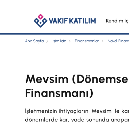
Kendim İç
Ana Sayfa
İşim İçin
Finansmanlar
Nakdi Fina
Mevsim (Dönemsel
Finansmanı)
İşletmenizin ihtiyaçlarını Mevsim ile ka
dönemlerde kar, vade sonunda anapar