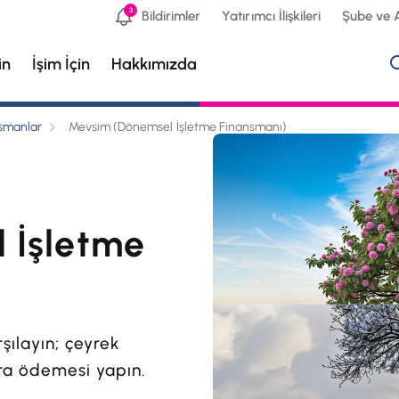
3
Bildirimler
Yatırımcı İlişkileri
Şube ve 
in
İşim İçin
Hakkımızda
nsmanlar
Mevsim (Dönemsel İşletme Finansmanı)
 İşletme
rşılayın; çeyrek
a ödemesi yapın.