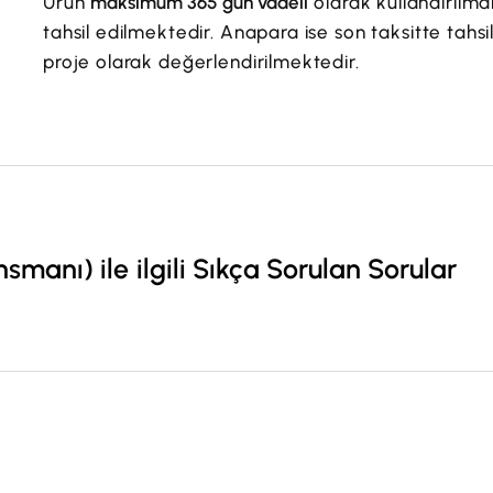
Ürün
maksimum 365 gün vadeli
olarak kullandırılm
tahsil edilmektedir. Anapara ise son taksitte tahs
proje olarak değerlendirilmektedir.
anı) ile ilgili Sıkça Sorulan Sorular
?