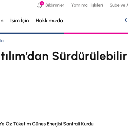
3
Bildirimler
Yatırımcı İlişkileri
Şube ve 
in
İşim İçin
Hakkımızda
lar
tılım’dan Sürdürülebilir
’e Öz Tüketim Güneş Enerjisi Santrali Kurdu