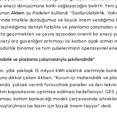
ve enerji dönüşümüne katkı sağlayacağını belirtti. Yeni pr
lunan
Akben
, şu ifadeleri kullandı: “Sürdürülebilirlik, Va
rinde titizlikle durduğumuz ve büyük önem verdiğimiz b
eştirdiğimiz detaylı fizibilite ve planlama çalışmaları
yata geçirmekten ve çevre açısından önemli bir enerji
nerji arz güvenliğini artırmayı ve karbon ayak izimiz
dürlük binamız ve tüm şubelerimizin operasyonel enerji
ndislik ve planlama çalışmalarıyla şekillendirdik”
n, yıllık yaklaşık 15 milyon kWh elektrik üretimiyle ban
ağına dikkat çeken Akben, “Kurum içi mühendislik ve pla
nda, yüksek verimli fotovoltaik paneller ve ileri teknol
etim kapasitesinin optimize edilmesi hedefleniyor. GES y
aması; katılım bankacılığı modeli çerçevesinde iştirakleri
nüştürülmesi ise bizim için büyük önem taşıyor” dedi.