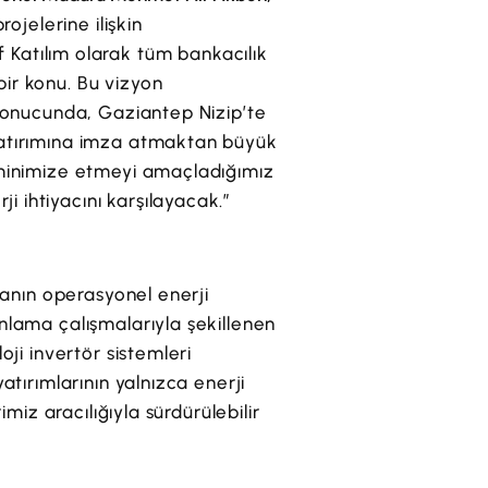
ojelerine ilişkin
kıf Katılım olarak tüm bankacılık
ir konu. Bu vizyon
 sonucunda, Gaziantep Nizip’te
 yatırımına imza atmaktan büyük
i minimize etmeyi amaçladığımız
 ihtiyacını karşılayacak.”
kanın operasyonel enerji
nlama çalışmalarıyla şekillenen
oji invertör sistemleri
atırımlarının yalnızca enerji
miz aracılığıyla sürdürülebilir