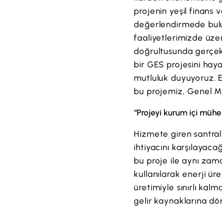
projenin yeşil finans 
değerlendirmede bu
faaliyetlerimizde üze
doğrultusunda gerçekl
bir GES projesini ha
mutluluk duyuyoruz. E
bu projemiz, Genel Mü
“Projeyi kurum içi mühe
Hizmete giren santrali
ihtiyacını karşılayac
bu proje ile aynı zama
kullanılarak enerji ür
üretimiyle sınırlı kalm
gelir kaynaklarına dö