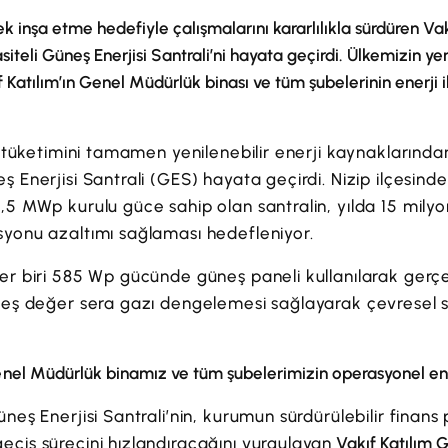
ek inşa etme hedefiyle çalışmalarını kararlılıkla sürdüren Va
teli Güneş Enerjisi Santrali’ni hayata geçirdi. Ülkemizin yen
 Katılım’ın Genel Müdürlük binası ve tüm şubelerinin enerji 
ik tüketimini tamamen yenilenebilir enerji kaynaklarınd
 Enerjisi Santrali (GES) hayata geçirdi. Nizip ilçesinde
,5 MWp kurulu güce sahip olan santralin, yılda 15 mily
syonu azaltımı sağlaması hedefleniyor.
er biri 585 Wp gücünde güneş paneli kullanılarak gerçek
 eş değer sera gazı dengelemesi sağlayarak çevresel sü
el Müdürlük binamız ve tüm şubelerimizin operasyonel enerj
neş Enerjisi Santrali’nin, kurumun sürdürülebilir finans
çiş sürecini hızlandıracağını vurgulayan
Vakıf Katılım