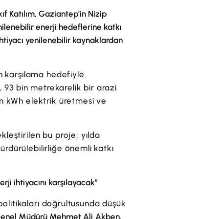
kıf Katılım, Gaziantep’in Nizip
ilenebilir enerji hedeflerine katkı
ihtiyacı yenilenebilir kaynaklardan
an karşılama hedefiyle
, 93 bin metrekarelik bir arazi
on kWh elektrik üretmesi ve
leştirilen bu proje; yılda
rdürülebilirliğe önemli katkı
i ihtiyacını karşılayacak”
 politikaları doğrultusunda düşük
 Genel Müdürü Mehmet Ali Akben,