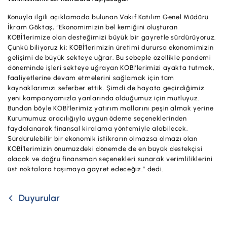
İş Birliklerimiz
Konuyla ilgili açıklamada bulunan Vakıf Katılım Genel Müdürü
Kampanyalar
İkram Göktaş, “Ekonomimizin bel kemiğini oluşturan
KOBİ’lerimize olan desteğimizi büyük bir gayretle sürdürüyoruz.
Başvuru Yap
Çünkü biliyoruz ki; KOBİ’lerimizin üretimi durursa ekonomimizin
gelişimi de büyük sekteye uğrar. Bu sebeple özellikle pandemi
döneminde işleri sekteye uğrayan KOBİ’lerimizi ayakta tutmak,
faaliyetlerine devam etmelerini sağlamak için tüm
kaynaklarımızı seferber ettik. Şimdi de hayata geçirdiğimiz
yeni kampanyamızla yanlarında olduğumuz için mutluyuz.
Bundan böyle KOBİ’lerimiz yatırım mallarını peşin almak yerine
Kurumumuz aracılığıyla uygun ödeme seçeneklerinden
faydalanarak finansal kiralama yöntemiyle alabilecek.
Sürdürülebilir bir ekonomik istikrarın olmazsa olmazı olan
KOBİ’lerimizin önümüzdeki dönemde de en büyük destekçisi
olacak ve doğru finansman seçenekleri sunarak verimliliklerini
üst noktalara taşımaya gayret edeceğiz.” dedi.
Duyurular