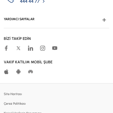
444 44 77
YARDIMCI SAYFALAR
Müşteri Ol
BİZİ TAKİP EDİN
Kampanyalar
Hesaplama Araçları
Kar Paylaşım Oranları
VAKIF KATILIM MOBİL ŞUBE
Katılma Hesapları
Bireysel Bankacılık
Dijital Bankacılık
Site Haritası
Finansmanlar
Çerez Politikası
Kartlar