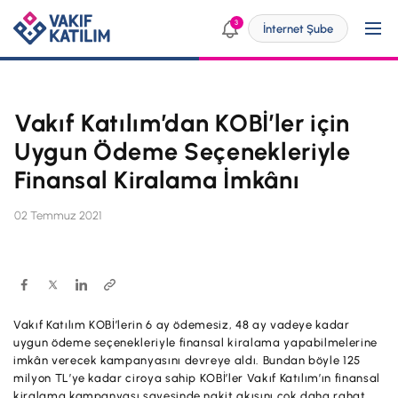
3
İnternet Şube
Vakıf Katılım’dan KOBİ’ler için
Kendim İçin
Uygun Ödeme Seçenekleriyle
Finansal Kiralama İmkânı
SİZE ÖZEL ÇÖZÜMLER
İşim İçin
02 Temmuz 2021
Bireysel Bankacılık
SİZE ÖZEL ÇÖZÜMLER
Dijital Bankacılık
Ticari
Engelsiz Bankacılık
KOBİ
Vakıf Katılım KOBİ’lerin 6 ay ödemesiz, 48 ay vadeye kadar
Vakıf Katılım Taksit Sistemi
Yatırımcı İlişkileri
uygun ödeme seçenekleriyle finansal kiralama yapabilmelerine
Dijital Bankacılık
imkân verecek kampanyasını devreye aldı. Bundan böyle 125
Şube ve ATM'ler
milyon TL’ye kadar ciroya sahip KOBİ’ler Vakıf Katılım’ın finansal
ÜRÜN VE HİZMETLERİMİZ
p@ket
kiralama kampanyası sayesinde nakit akışını çok daha rahat