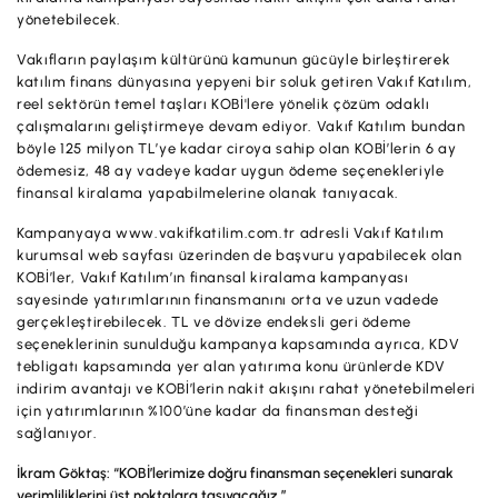
Hesaplar
yönetebilecek.
Ürün ve Hizmet Ücretleri
Vakıfların paylaşım kültürünü kamunun gücüyle birleştirerek
ÜRÜN VE HİZMETLERİMİZ
Yatırım
katılım finans dünyasına yepyeni bir soluk getiren Vakıf Katılım,
Hesaplar
reel sektörün temel taşları KOBİ'lere yönelik çözüm odaklı
Finansmanlar
çalışmalarını geliştirmeye devam ediyor. Vakıf Katılım bundan
Yatırım
böyle 125 milyon TL’ye kadar ciroya sahip olan KOBİ’lerin 6 ay
Kartlar
ödemesiz, 48 ay vadeye kadar uygun ödeme seçenekleriyle
Finansmanlar
finansal kiralama yapabilmelerine olanak tanıyacak.
Sigorta ve Emeklilik
Kampanyaya www.vakifkatilim.com.tr adresli Vakıf Katılım
Ticari Kartlar
Ödemeler ve Hizmetler
kurumsal web sayfası üzerinden de başvuru yapabilecek olan
KOBİ’ler, Vakıf Katılım’ın finansal kiralama kampanyası
POS Ürünleri
Kampanyalar
sayesinde yatırımlarının finansmanını orta ve uzun vadede
gerçekleştirebilecek. TL ve dövize endeksli geri ödeme
Dış Ticaret
Başvuru Yap
seçeneklerinin sunulduğu kampanya kapsamında ayrıca, KDV
tebligatı kapsamında yer alan yatırıma konu ürünlerde KDV
Nakit Yönetimi
indirim avantajı ve KOBİ’lerin nakit akışını rahat yönetebilmeleri
için yatırımlarının %100’üne kadar da finansman desteği
Sigorta ve Emeklilik
sağlanıyor.
Sektörel Paketler
İkram Göktaş: “KOBİ’lerimize doğru finansman seçenekleri sunarak
verimliliklerini üst noktalara taşıyacağız.”