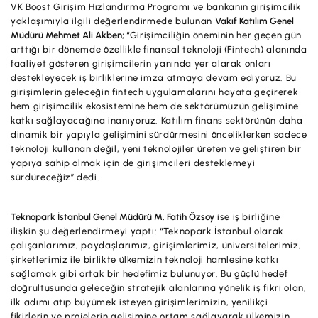
İş Birliklerimiz
VK Boost Girişim Hızlandırma Programı ve bankanın girişimcilik
yaklaşımıyla ilgili değerlendirmede bulunan
Vakıf Katılım Genel
Kampanyalar
Müdürü Mehmet Ali Akben;
“Girişimciliğin öneminin her geçen gün
arttığı bir dönemde özellikle finansal teknoloji (Fintech) alanında
faaliyet gösteren girişimcilerin yanında yer alarak onları
Başvuru Yap
destekleyecek iş birliklerine imza atmaya devam ediyoruz. Bu
girişimlerin geleceğin fintech uygulamalarını hayata geçirerek
hem girişimcilik ekosistemine hem de sektörümüzün gelişimine
katkı sağlayacağına inanıyoruz. Katılım finans sektörünün daha
dinamik bir yapıyla gelişimini sürdürmesini önceliklerken sadece
teknoloji kullanan değil, yeni teknolojiler üreten ve geliştiren bir
yapıya sahip olmak için de girişimcileri desteklemeyi
sürdüreceğiz” dedi.
Teknopark İstanbul Genel Müdürü M. Fatih Özsoy
ise iş birliğine
ilişkin şu değerlendirmeyi yaptı: “Teknopark İstanbul olarak
çalışanlarımız, paydaşlarımız, girişimlerimiz, üniversitelerimiz,
şirketlerimiz ile birlikte ülkemizin teknoloji hamlesine katkı
sağlamak gibi ortak bir hedefimiz bulunuyor. Bu güçlü hedef
doğrultusunda geleceğin stratejik alanlarına yönelik iş fikri olan,
ilk adımı atıp büyümek isteyen girişimlerimizin, yenilikçi
fikirlerin ve projelerin gelişimine ortam sağlayarak ülkemizin