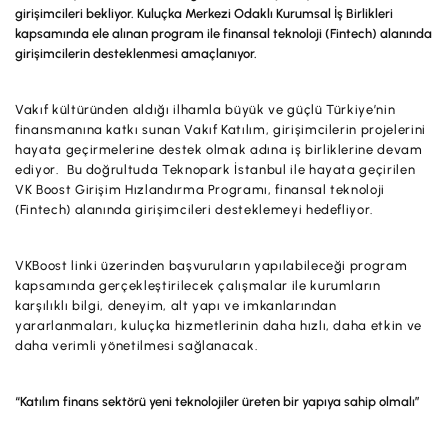
girişimcileri bekliyor. Kuluçka Merkezi Odaklı Kurumsal İş Birlikleri
Hesaplar
Ürün ve Hizmet Ücretleri
kapsamında ele alınan program ile finansal teknoloji (Fintech) alanında
girişimcilerin desteklenmesi amaçlanıyor.
ÜRÜN VE HİZMETLERİMİZ
Yatırım
Hesaplar
Finansmanlar
Vakıf kültüründen aldığı ilhamla büyük ve güçlü Türkiye’nin
Yatırım
finansmanına katkı sunan Vakıf Katılım, girişimcilerin projelerini
Kartlar
hayata geçirmelerine destek olmak adına iş birliklerine devam
Finansmanlar
ediyor. Bu doğrultuda Teknopark İstanbul ile hayata geçirilen
Sigorta ve Emeklilik
VK Boost Girişim Hızlandırma Programı, finansal teknoloji
(Fintech) alanında girişimcileri desteklemeyi hedefliyor.
Ticari Kartlar
Ödemeler ve Hizmetler
POS Ürünleri
Kampanyalar
VKBoost linki üzerinden başvuruların yapılabileceği program
kapsamında gerçekleştirilecek çalışmalar ile kurumların
Dış Ticaret
Başvuru Yap
karşılıklı bilgi, deneyim, alt yapı ve imkanlarından
yararlanmaları, kuluçka hizmetlerinin daha hızlı, daha etkin ve
Nakit Yönetimi
daha verimli yönetilmesi sağlanacak.
Sigorta ve Emeklilik
“Katılım finans sektörü yeni teknolojiler üreten bir yapıya sahip olmalı”
Sektörel Paketler