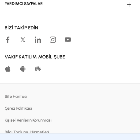
YARDIMCI SAYFALAR
Müşteri Ol
BİZİ TAKİP EDİN
Kampanyalar
Hesaplama Araçları
Kar Paylaşım Oranları
VAKIF KATILIM MOBİL ŞUBE
Katılma Hesapları
Bireysel Bankacılık
Dijital Bankacılık
Site Haritası
Finansmanlar
Çerez Politikası
Kartlar
Kişisel Verilerin Korunması
Satılık Gayrimenkuller
Bilgi Toplumu Hizmetleri
Blog