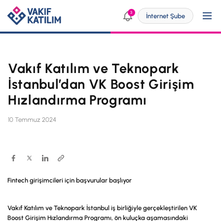
3
İnternet Şube
Vakıf Katılım ve Teknopark
Kendim İçin
İstanbul’dan VK Boost Girişim
Hızlandırma Programı
SİZE ÖZEL ÇÖZÜMLER
İşim İçin
10 Temmuz 2024
Bireysel Bankacılık
SİZE ÖZEL ÇÖZÜMLER
Dijital Bankacılık
Ticari
Engelsiz Bankacılık
KOBİ
Fintech girişimcileri için başvurular başlıyor
Vakıf Katılım Taksit Sistemi
Yatırımcı İlişkileri
Dijital Bankacılık
Vakıf Katılım ve Teknopark İstanbul iş birliğiyle gerçekleştirilen VK
Şube ve ATM'ler
ÜRÜN VE HİZMETLERİMİZ
p@ket
Boost Girişim Hızlandırma Programı, ön kuluçka aşamasındaki