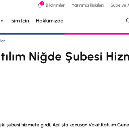
3
Bildirimler
Yatırımcı İlişkileri
Şube ve 
in
İşim İçin
Hakkımızda
lar
atılım Niğde Şubesi Hiz
deki şubesi hizmete girdi. Açılışta konuşan Vakıf Katılım G