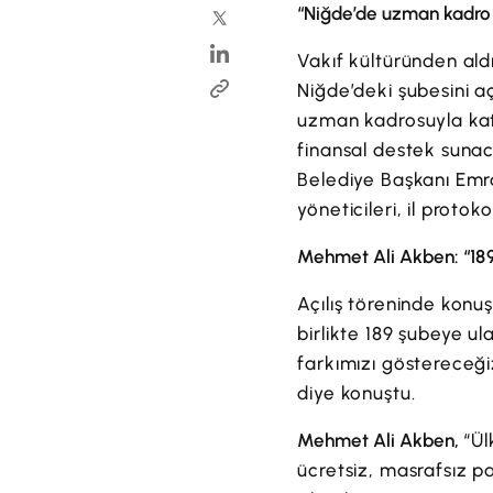
“Niğde’de uzman kadrom
Vakıf kültüründen ald
Niğde’deki şubesini a
uzman kadrosuyla katı
finansal destek sunaca
Belediye Başkanı Emr
yöneticileri, il protok
Mehmet Ali Akben: “189
Açılış töreninde kon
birlikte 189 şubeye ul
farkımızı göstereceği
diye konuştu.
Mehmet Ali Akben,
“Ül
ücretsiz, masrafsız p