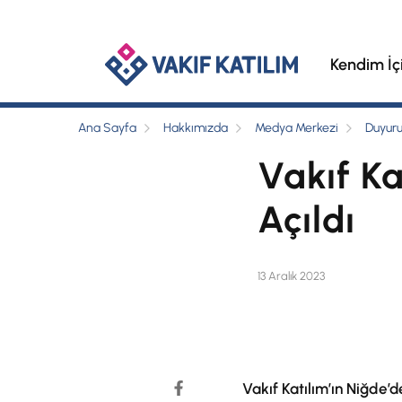
Kendim İç
Ana Sayfa
Hakkımızda
Medya Merkezi
Duyuru
Vakıf K
Açıldı
13 Aralık 2023
Vakıf Katılım’ın Niğde’