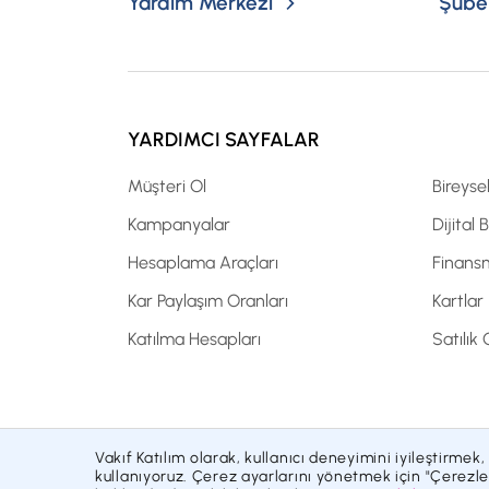
Yardım Merkezi
Şubel
YARDIMCI SAYFALAR
Müşteri Ol
Bireyse
Kampanyalar
Dijital 
Hesaplama Araçları
Finans
Kar Paylaşım Oranları
Kartlar
Katılma Hesapları
Satılık
Vakıf Katılım olarak, kullanıcı deneyimini iyileştirmek,
Site Haritası
Çerez Politikası
Kişisel Verilerin Korunm
kullanıyoruz. Çerez ayarlarını yönetmek için "Çerezler