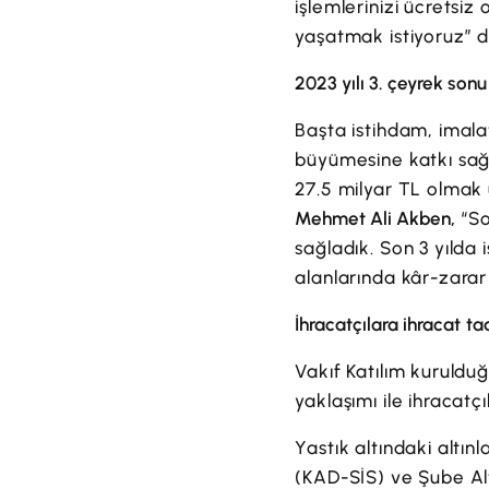
işlemlerinizi ücretsiz
yaşatmak istiyoruz” d
2023 yılı 3. çeyrek son
Başta istihdam, imala
büyümesine katkı sağla
27.5 milyar TL olmak 
Mehmet Ali Akben,
“So
sağladık. Son 3 yılda 
alanlarında kâr-zarar 
İhracatçılara ihracat t
Vakıf Katılım kuruldu
yaklaşımı ile ihracatç
Yastık altındaki altı
(KAD-SİS) ve Şube Altı