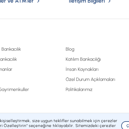
er ve ATM'ler
İletişim Bilgileri
l Bankacılık
Blog
Bankacılık
Katılım Bankacılığı
manlar
İnsan Kaynakları
Özel Durum Açıklamaları
 Gayrimenkuller
Politikalarımız
 kişiselleştirmek, size uygun teklifler sunabilmek için çerezler
ası
Bilgi Toplumu Hizmetleri
Sözleşmeler ve Formlar
Gizlilik Politikası
i Özelleştirin" seçeneğine tıklayabilir. Sitemizdeki çerezler
Ç