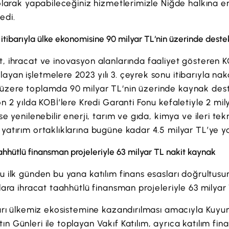
 olarak yapabileceğiniz hizmetlerimizle Niğde halkına e
edi.
u itibarıyla ülke ekonomisine 90 milyar TL‘nin üzerinde deste
t, ihracat ve inovasyon alanlarında faaliyet gösteren 
yan işletmelere 2023 yılı 3. çeyrek sonu itibarıyla nakd
üzere toplamda 90 milyar TL‘nin üzerinde kaynak deste
n 2 yılda KOBİ’lere Kredi Garanti Fonu kefaletiyle 2 mi
ise yenilenebilir enerji, tarım ve gıda, kimya ve ileri te
yatırım ortaklıklarına bugüne kadar 4.5 milyar TL’ye ya
aahhütlü finansman projeleriyle 63 milyar TL nakit kaynak
ğu ilk günden bu yana katılım finans esasları doğrultus
ılara ihracat taahhütlü finansman projeleriyle 63 milyar
nları ülkemiz ekosistemine kazandırılması amacıyla Ku
n Günleri ile toplayan Vakıf Katılım, ayrıca katılım fin