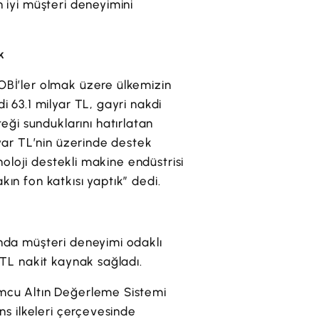
n iyi müşteri deneyimini
k
KOBİ’ler olmak üzere ülkemizin
i 63.1 milyar TL, gayri nakdi
ği sunduklarını hatırlatan
lyar TL’nin üzerinde destek
knoloji destekli makine endüstrisi
kın fon katkısı yaptık” dedi.
unda müşteri deneyimi odaklı
 TL nakit kaynak sağladı.
yumcu Altın Değerleme Sistemi
ans ilkeleri çerçevesinde