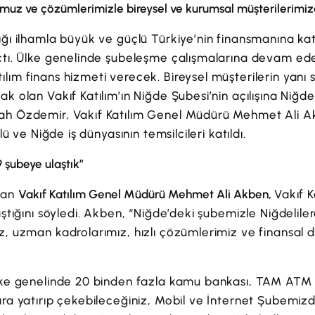
uz ve çözümlerimizle bireysel ve kurumsal müşterilerimize 
ığı ilhamla büyük ve güçlü Türkiye’nin finansmanına kat
çtı. Ülke genelinde şubeleşme çalışmalarına devam eden
lım finans hizmeti verecek. Bireysel müşterilerin yanı 
k olan Vakıf Katılım’ın Niğde Şubesi’nin açılışına Niğde 
ah Özdemir, Vakıf Katılım Genel Müdürü Mehmet Ali Akb
olü ve Niğde iş dünyasının temsilcileri katıldı.
 şubeye ulaştık”
uşan
Vakıf Katılım Genel Müdürü Mehmet Ali Akben,
Vakıf K
aştığını söyledi. Akben, “Niğde’deki şubemizle Niğdeliler
z, uzman kadrolarımız, hızlı çözümlerimiz ve finansal
ke genelinde 20 binden fazla kamu bankası, TAM ATM v
ara yatırıp çekebileceğiniz, Mobil ve İnternet Şubemi