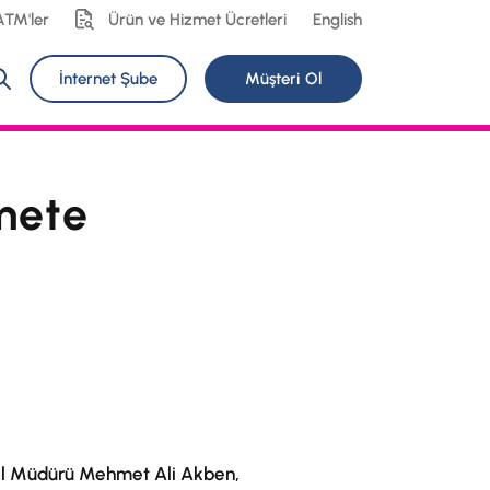
ATM'ler
Ürün ve Hizmet Ücretleri
English
İnternet Şube
Müşteri Ol
mete
enel Müdürü Mehmet Ali Akben,