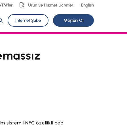
ATM'ler
Ürün ve Hizmet Ücretleri
English
İnternet Şube
Müşteri Ol
Temassız
im sistemli NFC özellikli cep