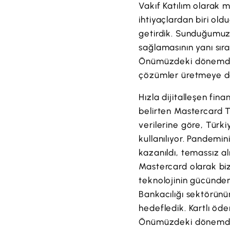
Vakıf Katılım olarak 
ihtiyaçlardan biri ol
getirdik. Sunduğumuz 
sağlamasının yanı sır
Önümüzdeki dönemde de
çözümler üretmeye d
Hızla dijitalleşen fi
belirten Mastercard T
verilerine göre, Türki
kullanılıyor. Pandemini
kazanıldı, temassız a
Mastercard olarak bizl
teknolojinin gücünden
Bankacılığı sektörünün
hedefledik. Kartlı öd
Önümüzdeki dönemde y