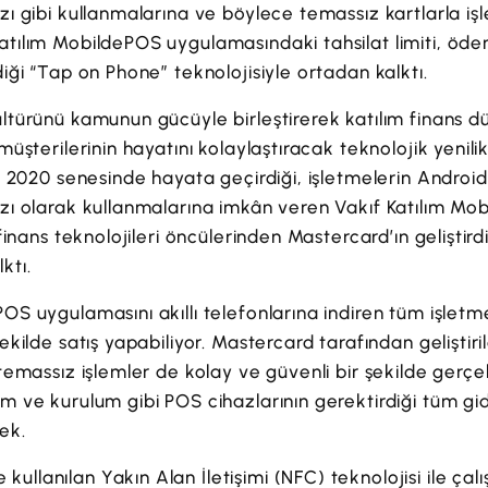
zı gibi kullanmalarına ve böylece temassız kartlarla iş
atılım MobildePOS uygulamasındaki tahsilat limiti, öde
diği “Tap on Phone” teknolojisiyle ortadan kalktı.
ültürünü kamunun gücüyle birleştirerek katılım finans d
, müşterilerinin hayatını kolaylaştıracak teknolojik yen
ın 2020 senesinde hayata geçirdiği, işletmelerin Android 
azı olarak kullanmalarına imkân veren Vakıf Katılım M
ı finans teknolojileri öncülerinden Mastercard’ın geliştir
ktı.
OS uygulamasını akıllı telefonlarına indiren tüm işletm
şekilde satış yapabiliyor. Mastercard tarafından geliştir
 temassız işlemler de kolay ve güvenli bir şekilde gerç
ım ve kurulum gibi POS cihazlarının gerektirdiği tüm gi
ek.
llanılan Yakın Alan İletişimi (NFC) teknolojisi ile çalış