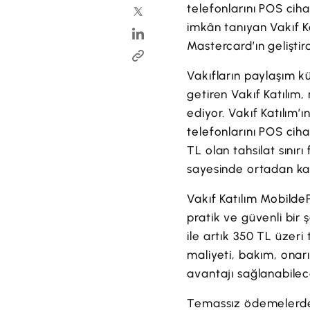
telefonlarını POS ciha
imkân tanıyan Vakıf K
Mastercard’ın geliştir
Vakıfların paylaşım k
getiren Vakıf Katılım
ediyor. Vakıf Katılım’
telefonlarını POS cih
TL olan tahsilat sınır
sayesinde ortadan kal
Vakıf Katılım MobildeP
pratik ve güvenli bir 
ile artık 350 TL üzeri
maliyeti, bakım, onar
avantajı sağlanabilec
Temassız ödemelerde ku