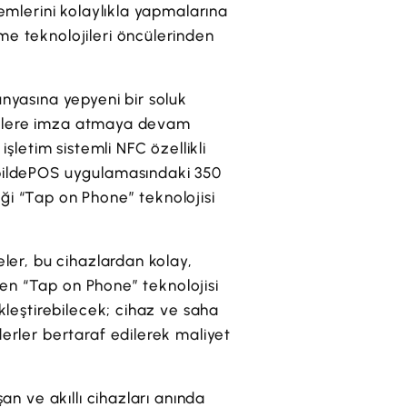
lemlerini kolaylıkla yapmalarına
me teknolojileri öncülerinden
ünyasına yepyeni bir soluk
iliklere imza atmaya devam
işletim sistemli NFC özellikli
obildePOS uygulamasındaki 350
diği “Tap on Phone” teknolojisi
eler, bu cihazlardan kolay,
ilen “Tap on Phone” teknolojisi
ekleştirebilecek; cihaz ve saha
derler bertaraf edilerek maliyet
an ve akıllı cihazları anında