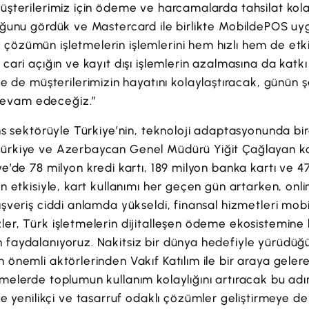
müşterilerimiz için ödeme ve harcamalarda tahsilat kola
duğunu gördük ve Mastercard ile birlikte MobildePOS uy
çözümün işletmelerin işlemlerini hem hızlı hem de etki
a cari açığın ve kayıt dışı işlemlerin azalmasına da kat
 müşterilerimizin hayatını kolaylaştıracak, günün şa
evam edeceğiz.”
nans sektörüyle Türkiye’nin, teknoloji adaptasyonunda bi
ürkiye ve Azerbaycan Genel Müdürü Yiğit Çağlayan konu
ye’de 78 milyon kredi kartı, 189 milyon banka kartı ve 
n etkisiyle, kart kullanımı her geçen gün artarken, online
lışveriş ciddi anlamda yükseldi, finansal hizmetleri mo
er, Türk işletmelerin dijitalleşen ödeme ekosistemine k
 faydalanıyoruz. Nakitsiz bir dünya hedefiyle yürüdüğ
 önemli aktörlerinden Vakıf Katılım ile bir araya gelere
emelerde toplumun kullanım kolaylığını artıracak bu adı
enilikçi ve tasarruf odaklı çözümler geliştirmeye de