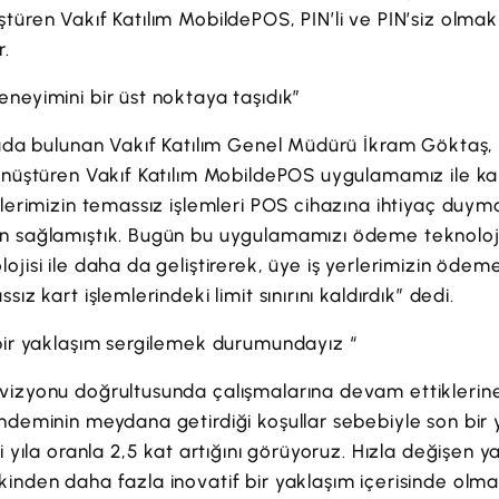
türen Vakıf Katılım MobildePOS, PIN’li ve PIN’siz olmak
r.
neyimini bir üst noktaya taşıdık”
mada bulunan Vakıf Katılım Genel Müdürü İkram Göktaş,
önüştüren Vakıf Katılım MobildePOS uygulamamız ile kam
lerimizin temassız işlemleri POS cihazına ihtiyaç duyma
n sağlamıştık. Bugün bu uygulamamızı ödeme teknoloji
jisi ile daha da geliştirerek, üye iş yerlerimizin ödeme
ız kart işlemlerindeki limit sınırını kaldırdık” dedi.
bir yaklaşım sergilemek durumundayız “
vizyonu doğrultusunda çalışmalarına devam ettiklerin
ndeminin meydana getirdiği koşullar sebebiyle son bir y
i yıla oranla 2,5 kat artığını görüyoruz. Hızla değişen y
kinden daha fazla inovatif bir yaklaşım içerisinde ol