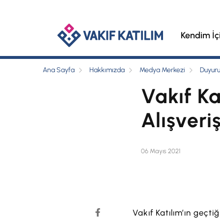
Kendim İç
Ana Sayfa
Hakkımızda
Medya Merkezi
Duyuru
Vakıf K
Alışveri
06 Mayıs 2021
Vakıf Katılım’ın geçti