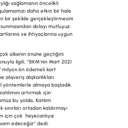
ylığı sağlamanın öncelikli
gulamamızı daha etkin bir hale
n bir şekilde gerçekleştirmesini
kı sunmasından dolayı mutluyuz.
rtlarına ve ihtiyaçlarına uygun
rçok ülkenin önüne geçtiğini
yla ilgili, ‘’BKM’nin Mart 2021
47 milyon ön ödemeli kart
 alışveriş alışkanlıkları
bil yöntemlerle almaya başladık.
atılımını artırmak için
ümüz bu yolda, Katılım
k sınırları ortadan kaldırmayı
m için çok heyecanlıyız.
vam edeceğiz’’ dedi.