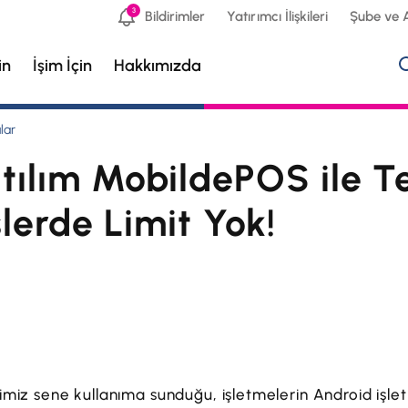
3
Bildirimler
Yatırımcı İlişkileri
Şube ve 
in
İşim İçin
Hakkımızda
lar
atılım MobildePOS ile 
şlerde Limit Yok!
ğimiz sene kullanıma sunduğu, işletmelerin Android işlet