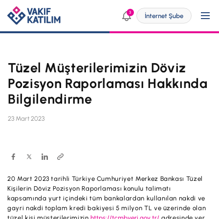
3
İnternet Şube
Tüzel Müşterilerimizin Döviz
Kendim İçin
Pozisyon Raporlaması Hakkında
Bilgilendirme
SİZE ÖZEL ÇÖZÜMLER
İşim İçin
23 Mart 2023
Bireysel Bankacılık
SİZE ÖZEL ÇÖZÜMLER
Dijital Bankacılık
Ticari
Engelsiz Bankacılık
KOBİ
20 Mart 2023 tarihli Türkiye Cumhuriyet Merkez Bankası Tüzel
Vakıf Katılım Taksit Sistemi
Yatırımcı İlişkileri
Kişilerin Döviz Pozisyon Raporlaması konulu talimatı
Dijital Bankacılık
kapsamında yurt içindeki tüm bankalardan kullanılan nakdi ve
Şube ve ATM'ler
gayri nakdi toplam kredi bakiyesi 5 milyon TL ve üzerinde olan
ÜRÜN VE HİZMETLERİMİZ
p@ket
tüzel kişi müşterilerimizin
https://tcmbveri.gov.tr/
adresinde yer