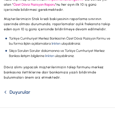
Hesaplar
alan “
Özet Döviz Pozisyon Raporu
”nu her ayın ilk 10 iş günü
Ürün ve Hizmet Ücretleri
içerisinde bildirmesi gerekmektedir.
ÜRÜN VE HİZMETLERİMİZ
Yatırım
Müşterilerimizin Stok kredi bakiyesinin raporlama sınırının
Hesaplar
üzerinde olması durumunda, raporlamalar aylık frekansta takip
Finansmanlar
eden ayın 10 iş günü içerisinde bildirilmeye devam edilmelidir.
Yatırım
Kartlar
Türkiye Cumhuriyet Merkez Bankası’nın Özet Döviz Pozisyon Formu ve
Finansmanlar
bu forma ilişkin açıklamalara
linkten
ulaşabilirsiniz.
Sigorta ve Emeklilik
Sıkça Sorulan Sorular dokümanına ve Türkiye Cumhuriyet Merkez
Ticari Kartlar
Bankası iletişim bilgilerine
linkten
ulaşabilirsiniz.
Ödemeler ve Hizmetler
POS Ürünleri
Döviz alımı yapacak müşterilerimizin talep formunu merkez
Kampanyalar
bankasına ilettiklerine dair bankamıza yazılı bildirimde
Dış Ticaret
bulunmaları önem arz etmektedir.
Başvuru Yap
Nakit Yönetimi
Duyurular
Sigorta ve Emeklilik
Sektörel Paketler