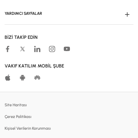
YARDIMCI SAYFALAR
Müşteri Ol
BİZİ TAKİP EDİN
Kampanyalar
Hesaplama Araçları
Kar Paylaşım Oranları
VAKIF KATILIM MOBİL ŞUBE
Katılma Hesapları
Bireysel Bankacılık
Dijital Bankacılık
Site Haritası
Finansmanlar
Çerez Politikası
Kartlar
Kişisel Verilerin Korunması
Satılık Gayrimenkuller