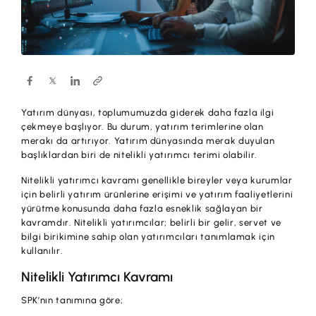
Hesaplar
Ürün ve Hizmet Ücretleri
ÜRÜN VE HİZMETLERİMİZ
Yatırım
Hesaplar
Finansmanlar
Yatırım
Kartlar
Yatırım dünyası, toplumumuzda giderek daha fazla ilgi
Finansmanlar
Sigorta ve Emeklilik
çekmeye başlıyor. Bu durum, yatırım terimlerine olan
merakı da artırıyor. Yatırım dünyasında merak duyulan
Ticari Kartlar
başlıklardan biri de nitelikli yatırımcı terimi olabilir.
Ödemeler ve Hizmetler
POS Ürünleri
Nitelikli yatırımcı kavramı genellikle bireyler veya kurumlar
Kampanyalar
için belirli yatırım ürünlerine erişimi ve yatırım faaliyetlerini
Dış Ticaret
yürütme konusunda daha fazla esneklik sağlayan bir
Başvuru Yap
kavramdır. Nitelikli yatırımcılar; belirli bir gelir, servet ve
Nakit Yönetimi
bilgi birikimine sahip olan yatırımcıları tanımlamak için
kullanılır.
Sigorta ve Emeklilik
Nitelikli Yatırımcı Kavramı
Sektörel Paketler
SPK’nın tanımına göre;