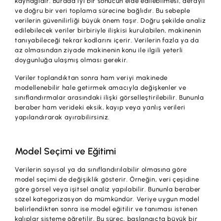
kaynağıdır. Burada iyi bir sonucun elde edilebilmesi, detaylı
ve doğru bir veri toplama sürecine bağlıdır. Bu sebeple
verilerin güvenilirliği büyük önem taşır. Doğru şekilde analiz
edilebilecek veriler birbiriyle ilişkisi kurulabilen, makinenin
tanıyabileceği tekrar kodlarını içerir. Verilerin fazla ya da
az olmasından ziyade makinenin konu ile ilgili yeterli
doygunluğa ulaşmış olması gerekir.
Veriler toplandıktan sonra ham veriyi makinede
modellenebilir hale getirmek amacıyla değişkenler ve
sınıflandırmalar arasındaki ilişki görselleştirilebilir. Bununla
beraber ham verideki eksik, kayıp veya yanlış verileri
yapılandırarak ayırabilirsiniz.
Model Seçimi ve Eğitimi
Verilerin sayısal ya da sınıflandırılabilir olmasına göre
model seçimi de değişiklik gösterir. Örneğin, veri çeşidine
göre görsel veya işitsel analiz yapılabilir. Bununla beraber
sözel kategorizasyon da mümkündür. Veriye uygun model
belirlendikten sonra ise model eğitilir ve tanıması istenen
kalıplar sisteme öğretilir. Bu süreç, başlangıçta büyük bir