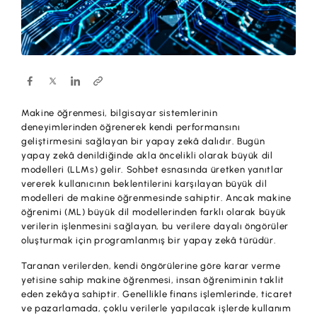
Hesaplar
Ürün ve Hizmet Ücretleri
ÜRÜN VE HİZMETLERİMİZ
Yatırım
Hesaplar
Finansmanlar
Yatırım
Kartlar
Makine öğrenmesi, bilgisayar sistemlerinin
Finansmanlar
Sigorta ve Emeklilik
deneyimlerinden öğrenerek kendi performansını
geliştirmesini sağlayan bir yapay zekâ dalıdır. Bugün
Ticari Kartlar
yapay zekâ denildiğinde akla öncelikli olarak büyük dil
Ödemeler ve Hizmetler
modelleri (LLMs) gelir. Sohbet esnasında üretken yanıtlar
POS Ürünleri
vererek kullanıcının beklentilerini karşılayan büyük dil
Kampanyalar
modelleri de makine öğrenmesinde sahiptir. Ancak makine
Dış Ticaret
öğrenimi (ML) büyük dil modellerinden farklı olarak büyük
Başvuru Yap
verilerin işlenmesini sağlayan, bu verilere dayalı öngörüler
Nakit Yönetimi
oluşturmak için programlanmış bir yapay zekâ türüdür.
Sigorta ve Emeklilik
Taranan verilerden, kendi öngörülerine göre karar verme
yetisine sahip makine öğrenmesi, insan öğreniminin taklit
Sektörel Paketler
eden zekâya sahiptir. Genellikle finans işlemlerinde, ticaret
ve pazarlamada, çoklu verilerle yapılacak işlerde kullanım