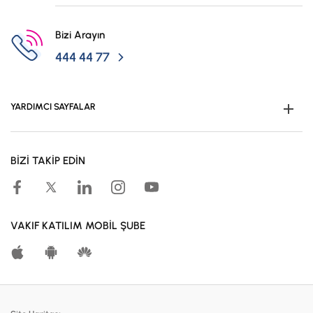
Bizi Arayın
444 44 77
YARDIMCI SAYFALAR
Müşteri Ol
BİZİ TAKİP EDİN
Kampanyalar
Hesaplama Araçları
Kar Paylaşım Oranları
VAKIF KATILIM MOBİL ŞUBE
Katılma Hesapları
Bireysel Bankacılık
Dijital Bankacılık