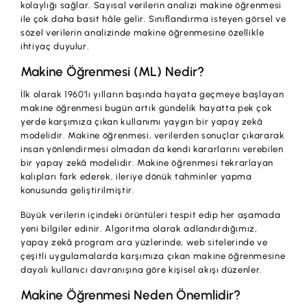
İş Birliklerimiz
kolaylığı sağlar. Sayısal verilerin analizi makine öğrenmesi
ile çok daha basit hâle gelir. Sınıflandırma isteyen görsel ve
sözel verilerin analizinde makine öğrenmesine özellikle
Kampanyalar
ihtiyaç duyulur.
Başvuru Yap
Makine Öğrenmesi (ML) Nedir?
İlk olarak 1960’lı yılların başında hayata geçmeye başlayan
makine öğrenmesi bugün artık gündelik hayatta pek çok
yerde karşımıza çıkan kullanımı yaygın bir yapay zekâ
modelidir. Makine öğrenmesi, verilerden sonuçlar çıkararak
insan yönlendirmesi olmadan da kendi kararlarını verebilen
bir yapay zekâ modelidir. Makine öğrenmesi tekrarlayan
kalıpları fark ederek, ileriye dönük tahminler yapma
konusunda geliştirilmiştir.
Büyük verilerin içindeki örüntüleri tespit edip her aşamada
yeni bilgiler edinir. Algoritma olarak adlandırdığımız,
yapay zekâ program ara yüzlerinde, web sitelerinde ve
çeşitli uygulamalarda karşımıza çıkan makine öğrenmesine
dayalı kullanıcı davranışına göre kişisel akışı düzenler.
Makine Öğrenmesi Neden Önemlidir?