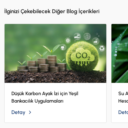
İlginizi Çekebilecek Diğer Blog İçerikleri
Düşük Karbon Ayak İzi için Yeşil
Su A
Bankacılık Uygulamaları
Hesa
Detay
Det