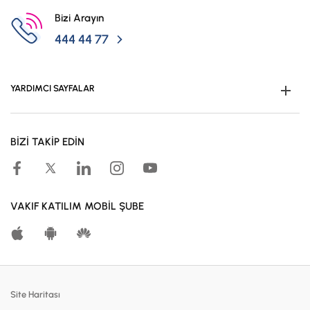
Bizi Arayın
444 44 77
YARDIMCI SAYFALAR
Müşteri Ol
BİZİ TAKİP EDİN
Kampanyalar
Hesaplama Araçları
Kar Paylaşım Oranları
VAKIF KATILIM MOBİL ŞUBE
Katılma Hesapları
Bireysel Bankacılık
Dijital Bankacılık
Site Haritası
Finansmanlar