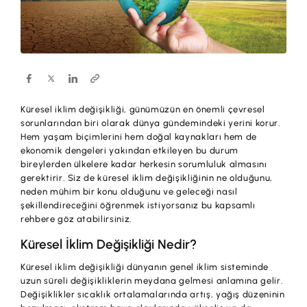
Hesaplar
Ürün ve Hizmet Ücretleri
ÜRÜN VE HİZMETLERİMİZ
Yatırım
Hesaplar
Finansmanlar
Yatırım
Kartlar
Küresel iklim değişikliği, günümüzün en önemli çevresel
Finansmanlar
Sigorta ve Emeklilik
sorunlarından biri olarak dünya gündemindeki yerini korur.
Hem yaşam biçimlerini hem doğal kaynakları hem de
Ticari Kartlar
ekonomik dengeleri yakından etkileyen bu durum
Ödemeler ve Hizmetler
bireylerden ülkelere kadar herkesin sorumluluk almasını
POS Ürünleri
gerektirir. Siz de küresel iklim değişikliğinin ne olduğunu,
Kampanyalar
neden mühim bir konu olduğunu ve geleceği nasıl
Dış Ticaret
şekillendireceğini öğrenmek istiyorsanız bu kapsamlı
Başvuru Yap
rehbere göz atabilirsiniz.
Nakit Yönetimi
Küresel İklim Değişikliği Nedir?
Sigorta ve Emeklilik
Küresel iklim değişikliği dünyanın genel iklim sisteminde
uzun süreli değişikliklerin meydana gelmesi anlamına gelir.
Sektörel Paketler
Değişiklikler sıcaklık ortalamalarında artış, yağış düzeninin