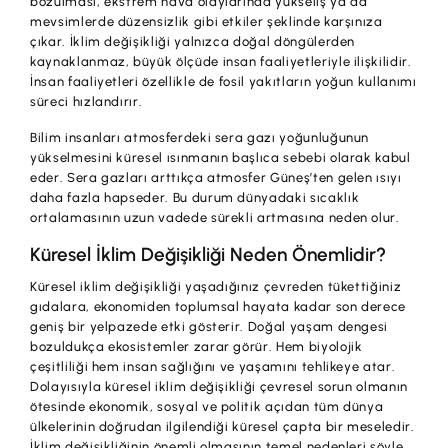
bozulması, ekstrem hava olaylarında yükseliş ya da
İş Birliklerimiz
mevsimlerde düzensizlik gibi etkiler şeklinde karşınıza
çıkar. İklim değişikliği yalnızca doğal döngülerden
Kampanyalar
kaynaklanmaz, büyük ölçüde insan faaliyetleriyle ilişkilidir.
İnsan faaliyetleri özellikle de fosil yakıtların yoğun kullanımı
Başvuru Yap
süreci hızlandırır.
Bilim insanları atmosferdeki sera gazı yoğunluğunun
yükselmesini küresel ısınmanın başlıca sebebi olarak kabul
eder. Sera gazları arttıkça atmosfer Güneş’ten gelen ısıyı
daha fazla hapseder. Bu durum dünyadaki sıcaklık
ortalamasının uzun vadede sürekli artmasına neden olur.
Küresel İklim Değişikliği Neden Önemlidir?
Küresel iklim değişikliği yaşadığınız çevreden tükettiğiniz
gıdalara, ekonomiden toplumsal hayata kadar son derece
geniş bir yelpazede etki gösterir. Doğal yaşam dengesi
bozuldukça ekosistemler zarar görür. Hem biyolojik
çeşitliliği hem insan sağlığını ve yaşamını tehlikeye atar.
Dolayısıyla küresel iklim değişikliği çevresel sorun olmanın
ötesinde ekonomik, sosyal ve politik açıdan tüm dünya
ülkelerinin doğrudan ilgilendiği küresel çapta bir meseledir.
İklim değişikliğinin önemli olmasının temel nedenleri şöyle