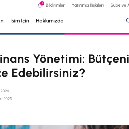
3
Bildirimler
Yatırımcı İlişkileri
Şube ve 
in
İşim İçin
Hakkımızda
Finans Yönetimi: Bütçeni
e Edebilirsiniz?
l 2024
rt 2025