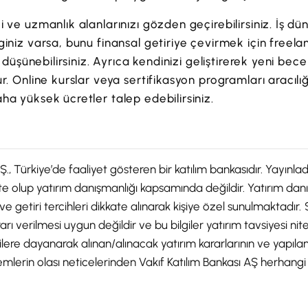
 ve uzmanlık alanlarınızı gözden geçirebilirsiniz. İş dü
giniz varsa, bunu finansal getiriye çevirmek için free
rı düşünebilirsiniz. Ayrıca kendinizi geliştirerek yeni bec
r. Online kurslar veya sertifikasyon programları aracılı
ha yüksek ücretler talep edebilirsiniz.
Ş., Türkiye’de faaliyet gösteren bir katılım bankasıdır. Yayınla
kte olup yatırım danışmanlığı kapsamında değildir. Yatırım danış
k ve getiri tercihleri dikkate alınarak kişiye özel sunulmaktadı
rı verilmesi uygun değildir ve bu bilgiler yatırım tavsiyesi nite
ilgilere dayanarak alınan/alınacak yatırım kararlarının ve yapıl
emlerin olası neticelerinden Vakıf Katılım Bankası AŞ herhangi 