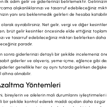
n ilk adım gelir ve giderlerinizi belirlemektir. Gelirini
cama alışkanlıklarınızı ve tasarruf edebileceğiniz mikt
rinizin yanı sıra beklenmedik gelirleri de hesaba katabilir
t olarak ayırabilirsiniz. Net gelir, vergi ve diğer kesint
n, brüt gelir kesintiler öncesinde elde ettiğiniz toplam 
zı ve tasarruf edebileceğiniz miktarı belirlerken daha
eceğiniz paradır.
ten sonra giderlerinizi detaylı bir şekilde incelemeniz öne
 sabit giderler ve alışveriş, yeme-içme, eğlence gibi d
 giderler genellikle her ay aynı tutarda gelirken değişke
 altına alınabilir.
 Azaltma Yöntemleri
i, bireylerin ve ailelerin mali durumlarını iyileştirmeleri
inçli bir şekilde kontrol ederek maddi açıdan daha özgür