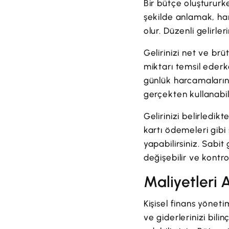
Bir bütçe oluştururke
şekilde anlamak, har
olur. Düzenli gelirle
Gelirinizi net ve brü
miktarı temsil ederke
günlük harcamalarını
gerçekten kullanabil
Gelirinizi belirledik
kartı ödemeleri gibi
yapabilirsiniz. Sabit
değişebilir ve kontrol
Maliyetleri
Kişisel finans yönetim
ve giderlerinizi bil