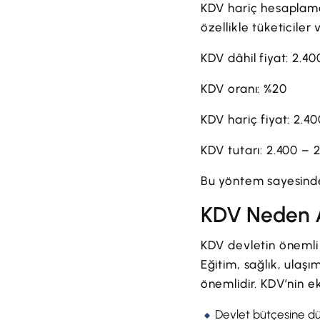
KDV hariç hesaplama K
özellikle tüketiciler
KDV dâhil fiyat: 2.4
KDV oranı: %20
KDV hariç fiyat: 2.40
KDV tutarı: 2.400 – 
Bu yöntem sayesinde 
KDV Neden A
KDV devletin önemli 
Eğitim, sağlık, ulaşı
önemlidir. KDV’nin e
Devlet bütçesine düz