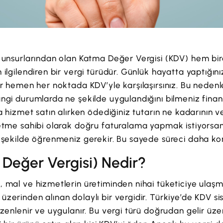
 unsurlarından olan Katma Değer Vergisi (KDV) hem bire
ilgilendiren bir vergi türüdür. Günlük hayatta yaptığını
ar hemen her noktada KDV’yle karşılaşırsınız. Bu nedenl
angi durumlarda ne şekilde uygulandığını bilmeniz fina
da hizmet satın alırken ödediğiniz tutarın ne kadarının
letme sahibi olarak doğru faturalama yapmak istiyors
 şekilde öğrenmeniz gerekir. Bu sayede süreci daha kont
Değer Vergisi) Nedir?
, mal ve hizmetlerin üretiminden nihai tüketiciye ula
zerinden alınan dolaylı bir vergidir. Türkiye’de KDV s
üzenlenir ve uygulanır. Bu vergi türü doğrudan gelir üz