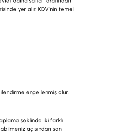
evlet adına satıcı tarafından
risinde yer alır. KDV’nin temel
gilendirme engellenmiş olur.
lama şeklinde iki farklı
apabilmeniz açısından son