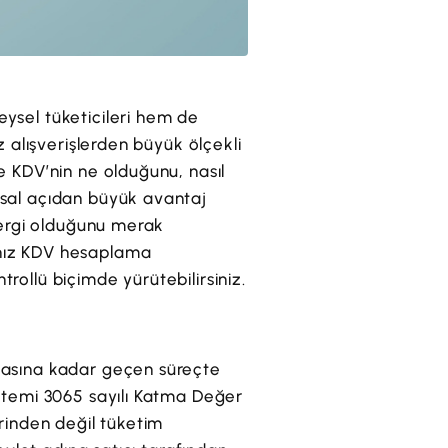
ysel tüketicileri hem de
z alışverişlerden büyük ölçekli
e KDV’nin ne olduğunu, nasıl
nsal açıdan büyük avantaj
 vergi olduğunu merak
anız KDV hesaplama
rollü biçimde yürütebilirsiniz.
şmasına kadar geçen süreçte
istemi 3065 sayılı Katma Değer
erinden değil tüketim