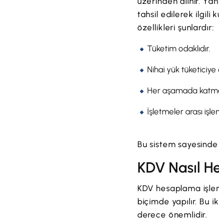
üzerinden alınır. Yan
tahsil edilerek ilgil
özellikleri şunlardır:
Tüketim odaklıdır.
Nihai yük tüketiciye a
Her aşamada katma 
İşletmeler arası işlem
Bu sistem sayesinde 
KDV Nasıl H
KDV hesaplama işlem
biçimde yapılır. Bu 
derece önemlidir.