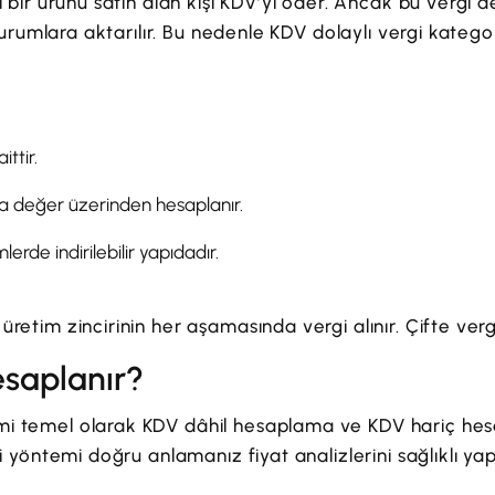
i bir ürünü satın alan kişi KDV’yi öder. Ancak bu vergi d
i kurumlara aktarılır. Bu nedenle KDV dolaylı vergi katego
ittir.
değer üzerinden hesaplanır.
lerde indirilebilir yapıdadır.
üretim zincirinin her aşamasında vergi alınır. Çifte ver
esaplanır?
i temel olarak KDV dâhil hesaplama ve KDV hariç hesap
iki yöntemi doğru anlamanız fiyat analizlerini sağlıklı y