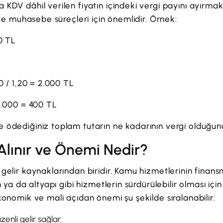
DV dâhil verilen fiyatın içindeki vergi payını ayırmak iç
 ve muhasebe süreçleri için önemlidir. Örnek:
00 TL
0 / 1,20 = 2.000 TL
2.000 = 400 TL
ödediğiniz toplam tutarın ne kadarının vergi olduğunu 
lınır ve Önemi Nedir?
gelir kaynaklarından biridir. Kamu hizmetlerinin finan
m ya da altyapı gibi hizmetlerin sürdürülebilir olması iç
konomik ve mali açıdan önemi şu şekilde sıralanabilir:
enli gelir sağlar.