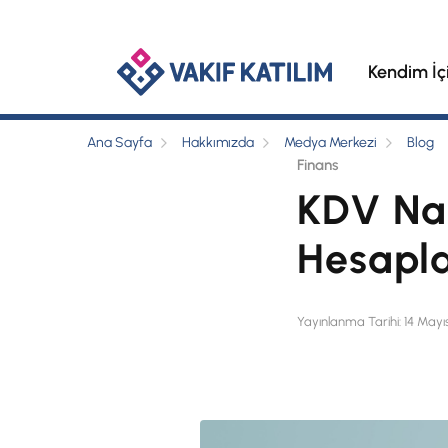
Kendim İç
Ana Sayfa
Hakkımızda
Medya Merkezi
Blog
Finans
KDV Nas
Hesapl
Yayınlanma Tarihi: 14 May