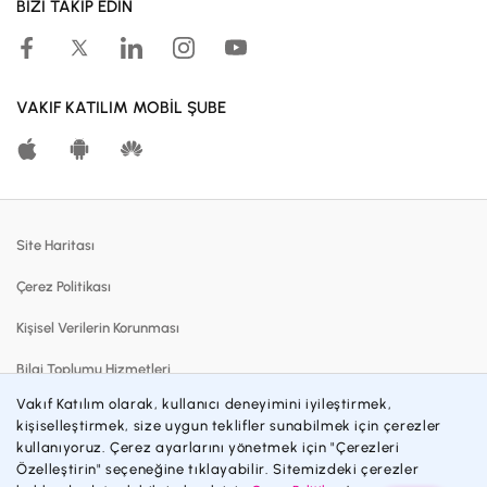
BİZİ TAKİP EDİN
Kampanyalar
Hesaplama Araçları
Kar Paylaşım Oranları
VAKIF KATILIM MOBİL ŞUBE
Katılma Hesapları
Bireysel Bankacılık
Dijital Bankacılık
Site Haritası
Finansmanlar
Çerez Politikası
Kartlar
Kişisel Verilerin Korunması
Satılık Gayrimenkuller
Bilgi Toplumu Hizmetleri
Blog
Vakıf Katılım olarak, kullanıcı deneyimini iyileştirmek,
Sözleşmeler ve Formlar
kişiselleştirmek, size uygun teklifler sunabilmek için çerezler
Katılım Bankacılığı
kullanıyoruz. Çerez ayarlarını yönetmek için "Çerezleri
Gizlilik Politikası
İnsan Kaynakları
Özelleştirin" seçeneğine tıklayabilir. Sitemizdeki çerezler