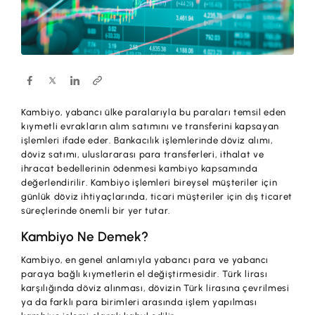
Hesaplar
Ürün ve Hizmet Ücretleri
ÜRÜN VE HİZMETLERİMİZ
Yatırım
Hesaplar
Finansmanlar
Yatırım
Kartlar
Kambiyo, yabancı ülke paralarıyla bu paraları temsil eden
Finansmanlar
Sigorta ve Emeklilik
kıymetli evrakların alım satımını ve transferini kapsayan
işlemleri ifade eder. Bankacılık işlemlerinde döviz alımı,
Ticari Kartlar
döviz satımı, uluslararası para transferleri, ithalat ve
Ödemeler ve Hizmetler
ihracat bedellerinin ödenmesi kambiyo kapsamında
POS Ürünleri
değerlendirilir. Kambiyo işlemleri bireysel müşteriler için
Kampanyalar
günlük döviz ihtiyaçlarında, ticari müşteriler için dış ticaret
Dış Ticaret
süreçlerinde önemli bir yer tutar.
Başvuru Yap
Nakit Yönetimi
Kambiyo Ne Demek?
Kambiyo, en genel anlamıyla yabancı para ve yabancı
Sigorta ve Emeklilik
paraya bağlı kıymetlerin el değiştirmesidir. Türk lirası
karşılığında döviz alınması, dövizin Türk lirasına çevrilmesi
Sektörel Paketler
ya da farklı para birimleri arasında işlem yapılması