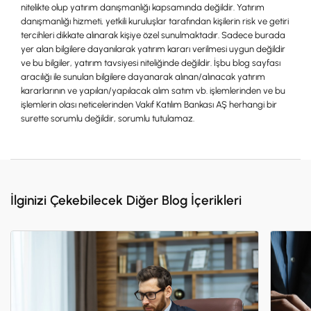
nitelikte olup yatırım danışmanlığı kapsamında değildir. Yatırım
danışmanlığı hizmeti, yetkili kuruluşlar tarafından kişilerin risk ve getiri
tercihleri dikkate alınarak kişiye özel sunulmaktadır. Sadece burada
yer alan bilgilere dayanılarak yatırım kararı verilmesi uygun değildir
ve bu bilgiler, yatırım tavsiyesi niteliğinde değildir. İşbu blog sayfası
aracılığı ile sunulan bilgilere dayanarak alınan/alınacak yatırım
kararlarının ve yapılan/yapılacak alım satım vb. işlemlerinden ve bu
işlemlerin olası neticelerinden Vakıf Katılım Bankası AŞ herhangi bir
surette sorumlu değildir, sorumlu tutulamaz.
İlginizi Çekebilecek Diğer Blog İçerikleri