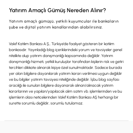
Yatırım Amaçlı Gümüş Nereden Alınır?
Yatırım amaçlı gümüşü, yetkili kuyumcular ile bankaların
şube ve dijital yatırım kanallarından alabilirsiniz.
Vakıf Katılım Bankası A.Ş., Türkiye’de faaliyet gösteren bir katılım
bankasıdır. Yayınladığı blog içeriklerindeki yorum ve tavsiyeler genel
nitelikte olup yatırım danışmanlığı kapsamında değildir. Yatırım
danışmanlığı hizmeti, yetkili kuruluşlar tarafından kişilerin risk ve getiri
tercihleri dikkate alınarak kişiye özel sunulmaktadır. Sadece burada
yer alan bilgilere dayanılarak yatırım kararı verilmesi uygun değildir
ve bu bilgiler yatırım tavsiyesi niteliğinde değildir. İşbu blog sayfası
aracılığı ile sunulan bilgilere dayanarak alınan/alınacak yatırım
kararlarının ve yapılan/yapılacak alım satım vb. işlemlerinden ve bu
işlemlerin olası neticelerinden Vakıf Katılım Bankası AŞ herhangi bir
surette sorumlu değildir, sorumlu tutulamaz.