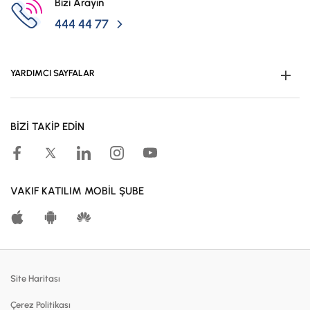
Bizi Arayın
444 44 77
YARDIMCI SAYFALAR
Müşteri Ol
BİZİ TAKİP EDİN
Kampanyalar
Hesaplama Araçları
Kar Paylaşım Oranları
VAKIF KATILIM MOBİL ŞUBE
Katılma Hesapları
Bireysel Bankacılık
Dijital Bankacılık
Site Haritası
Finansmanlar
Çerez Politikası