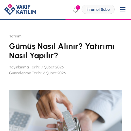
3
İnternet Şube
Yatırım
Kendim İçin
Gümüş Nasıl Alınır? Yatırımı
Nasıl Yapılır?
SİZE ÖZEL ÇÖZÜMLER
İşim İçin
Yayınlanma Tarihi: 17 Şubat 2026
Bireysel Bankacılık
Güncellenme Tarihi: 16 Şubat 2026
SİZE ÖZEL ÇÖZÜMLER
Dijital Bankacılık
Ticari
Engelsiz Bankacılık
KOBİ
Vakıf Katılım Taksit Sistemi
Yatırımcı İlişkileri
Dijital Bankacılık
Şube ve ATM'ler
ÜRÜN VE HİZMETLERİMİZ
p@ket