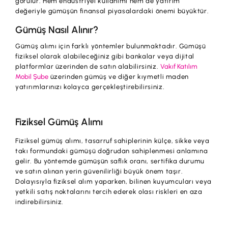
görülür. Hem endüstriyel kullanımı hem de yatırım
İş Birliklerimiz
değeriyle gümüşün finansal piyasalardaki önemi büyüktür.
Kampanyalar
Gümüş Nasıl Alınır?
Başvuru Yap
Gümüş alımı için farklı yöntemler bulunmaktadır. Gümüşü
fiziksel olarak alabileceğiniz gibi bankalar veya dijital
platformlar üzerinden de satın alabilirsiniz.
Vakıf Katılım
Mobil Şube
üzerinden gümüş ve diğer kıymetli maden
yatırımlarınızı kolayca gerçekleştirebilirsiniz.
Fiziksel Gümüş Alımı
Fiziksel gümüş alımı, tasarruf sahiplerinin külçe, sikke veya
takı formundaki gümüşü doğrudan sahiplenmesi anlamına
gelir. Bu yöntemde gümüşün saflık oranı, sertifika durumu
ve satın alınan yerin güvenilirliği büyük önem taşır.
Dolayısıyla fiziksel alım yaparken, bilinen kuyumcuları veya
yetkili satış noktalarını tercih ederek olası riskleri en aza
indirebilirsiniz.