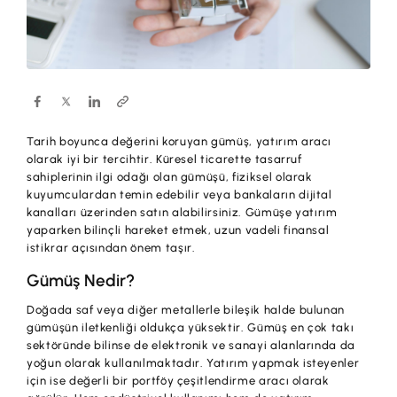
Hesaplar
Ürün ve Hizmet Ücretleri
ÜRÜN VE HİZMETLERİMİZ
Yatırım
Hesaplar
Finansmanlar
Yatırım
Kartlar
Tarih boyunca değerini koruyan gümüş, yatırım aracı
Finansmanlar
Sigorta ve Emeklilik
olarak iyi bir tercihtir. Küresel ticarette tasarruf
sahiplerinin ilgi odağı olan gümüşü, fiziksel olarak
Ticari Kartlar
kuyumculardan temin edebilir veya bankaların dijital
Ödemeler ve Hizmetler
kanalları üzerinden satın alabilirsiniz. Gümüşe yatırım
POS Ürünleri
yaparken bilinçli hareket etmek, uzun vadeli finansal
Kampanyalar
istikrar açısından önem taşır.
Dış Ticaret
Başvuru Yap
Gümüş Nedir?
Nakit Yönetimi
Doğada saf veya diğer metallerle bileşik halde bulunan
gümüşün iletkenliği oldukça yüksektir. Gümüş en çok takı
Sigorta ve Emeklilik
sektöründe bilinse de elektronik ve sanayi alanlarında da
yoğun olarak kullanılmaktadır. Yatırım yapmak isteyenler
Sektörel Paketler
için ise değerli bir portföy çeşitlendirme aracı olarak