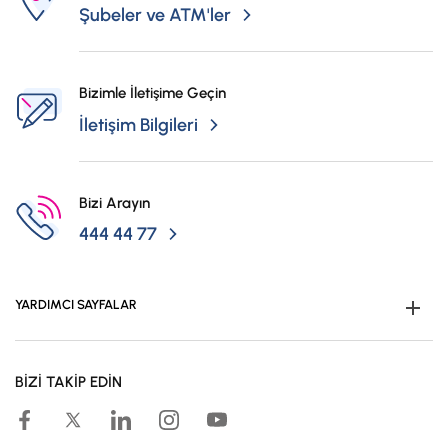
Şubeler ve ATM'ler
Bizimle İletişime Geçin
İletişim Bilgileri
Bizi Arayın
444 44 77
YARDIMCI SAYFALAR
Müşteri Ol
BİZİ TAKİP EDİN
Kampanyalar
Hesaplama Araçları