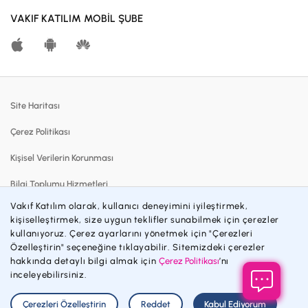
Kar Paylaşım Oranları
VAKIF KATILIM MOBİL ŞUBE
Katılma Hesapları
Bireysel Bankacılık
Dijital Bankacılık
Site Haritası
Finansmanlar
Çerez Politikası
Kartlar
Kişisel Verilerin Korunması
Satılık Gayrimenkuller
Bilgi Toplumu Hizmetleri
Blog
Vakıf Katılım olarak, kullanıcı deneyimini iyileştirmek,
Sözleşmeler ve Formlar
Katılım Bankacılığı
kişiselleştirmek, size uygun teklifler sunabilmek için çerezler
kullanıyoruz. Çerez ayarlarını yönetmek için "Çerezleri
Gizlilik Politikası
İnsan Kaynakları
Özelleştirin" seçeneğine tıklayabilir. Sitemizdeki çerezler
hakkında detaylı bilgi almak için
Çerez Politikası
’nı
Engelsiz Bankacılık
Özel Durum Açıklamaları
inceleyebilirsiniz.
Politikalarımız
© 2026 Vakıf Katılım Bankası AŞ
Çerezleri Özelleştirin
Reddet
Kabul Ediyorum