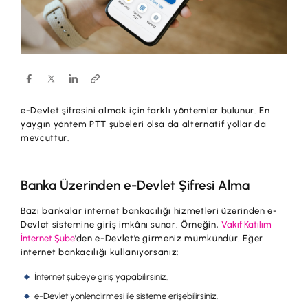
Hesaplar
Ürün ve Hizmet Ücretleri
ÜRÜN VE HİZMETLERİMİZ
Yatırım
Hesaplar
Finansmanlar
Yatırım
Kartlar
e-Devlet şifresini almak için farklı yöntemler bulunur. En
Finansmanlar
Sigorta ve Emeklilik
yaygın yöntem PTT şubeleri olsa da alternatif yollar da
mevcuttur.
Ticari Kartlar
Ödemeler ve Hizmetler
POS Ürünleri
Kampanyalar
Banka Üzerinden e-Devlet Şifresi Alma
Dış Ticaret
Başvuru Yap
Bazı bankalar internet bankacılığı hizmetleri üzerinden e-
Devlet sistemine giriş imkânı sunar. Örneğin,
Vakıf Katılım
Nakit Yönetimi
İnternet Şube
’den e-Devlet’e girmeniz mümkündür. Eğer
internet bankacılığı kullanıyorsanız:
Sigorta ve Emeklilik
İnternet şubeye giriş yapabilirsiniz.
Sektörel Paketler
e-Devlet yönlendirmesi ile sisteme erişebilirsiniz.