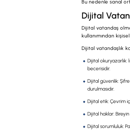
Bu nedenle sanal ort
Dijital Vata
Dijital vatandaş olm
kullanımından kişise
Dijital vatandaşlık 
Dijital okuryazarlık
becerisidir.
Dijital güvenlik: Şif
durulmasıdır.
Dijital etik: Çevrim i
Dijital haklar: Bireyi
Dijital sorumluluk: P