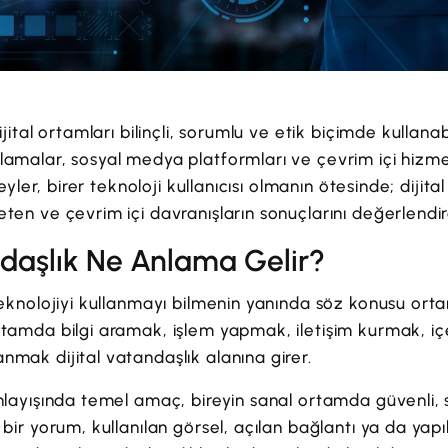
dijital ortamları bilinçli, sorumlu ve etik biçimde kullan
lamalar, sosyal medya platformları ve çevrim içi hizme
ireyler, birer teknoloji kullanıcısı olmanın ötesinde; dijital
ten ve çevrim içi davranışların sonuçlarını değerlendire
ndaşlık Ne Anlama Gelir?
 teknolojiyi kullanmayı bilmenin yanında söz konusu or
rtamda bilgi aramak, işlem yapmak, iletişim kurmak, iç
nmak dijital vatandaşlık alanına girer.
nlayışında temel amaç, bireyin sanal ortamda güvenli, sa
bir yorum, kullanılan görsel, açılan bağlantı ya da yapılan