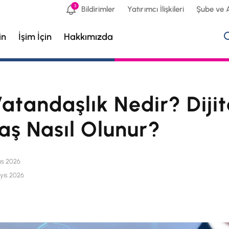
3
Bildirimler
Yatırımcı İlişkileri
Şube ve 
in
İşim İçin
Hakkımızda
Vatandaşlık Nedir? Dijit
ş Nasıl Olunur?
ıs 2026
yıs 2026