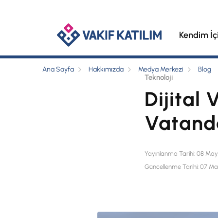
Kendim İç
Ana Sayfa
Hakkımızda
Medya Merkezi
Blog
Teknoloji
Dijital 
Vatanda
Yayınlanma Tarihi: 08 May
Güncellenme Tarihi: 07 Ma