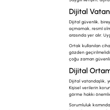
Dijital Vata
Dijital güvenlik, bi
açmamak, resmî olm
arasında yer alır. Uy
Ortak kullanılan ciha
gözden geçirilmelid
çoğu zaman güvenlik 
Dijital Orta
Dijital vatandaşlık, y
Kişisel verilerin kor
görme hakkı önemlid
Sorumluluk kısmında 