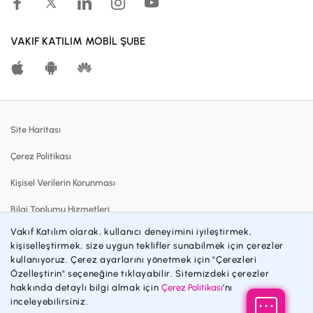
Hesaplama Araçları
Kar Paylaşım Oranları
VAKIF KATILIM MOBİL ŞUBE
Katılma Hesapları
Bireysel Bankacılık
Dijital Bankacılık
Site Haritası
Finansmanlar
Çerez Politikası
Kartlar
Kişisel Verilerin Korunması
Satılık Gayrimenkuller
Bilgi Toplumu Hizmetleri
Blog
Vakıf Katılım olarak, kullanıcı deneyimini iyileştirmek,
Sözleşmeler ve Formlar
kişiselleştirmek, size uygun teklifler sunabilmek için çerezler
Katılım Bankacılığı
kullanıyoruz. Çerez ayarlarını yönetmek için "Çerezleri
Gizlilik Politikası
İnsan Kaynakları
Özelleştirin" seçeneğine tıklayabilir. Sitemizdeki çerezler
hakkında detaylı bilgi almak için
Çerez Politikası
’nı
Engelsiz Bankacılık
Özel Durum Açıklamaları
inceleyebilirsiniz.