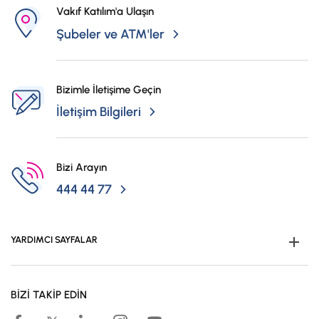
Vakıf Katılım'a Ulaşın
Şubeler ve ATM'ler
Bizimle İletişime Geçin
İletişim Bilgileri
Bizi Arayın
444 44 77
YARDIMCI SAYFALAR
Müşteri Ol
BİZİ TAKİP EDİN
Kampanyalar