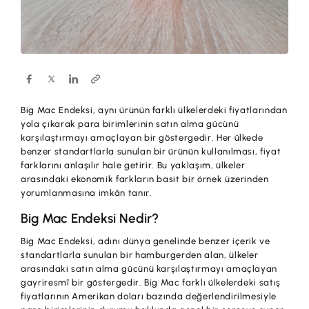
Hesaplar
Ürün ve Hizmet Ücretleri
ÜRÜN VE HİZMETLERİMİZ
Yatırım
Hesaplar
Finansmanlar
Yatırım
Kartlar
Big Mac Endeksi, aynı ürünün farklı ülkelerdeki fiyatlarından
Finansmanlar
Sigorta ve Emeklilik
yola çıkarak para birimlerinin satın alma gücünü
karşılaştırmayı amaçlayan bir göstergedir. Her ülkede
Ticari Kartlar
benzer standartlarla sunulan bir ürünün kullanılması, fiyat
Ödemeler ve Hizmetler
farklarını anlaşılır hale getirir. Bu yaklaşım, ülkeler
POS Ürünleri
arasındaki ekonomik farkların basit bir örnek üzerinden
Kampanyalar
yorumlanmasına imkân tanır.
Dış Ticaret
Başvuru Yap
Big Mac Endeksi Nedir?
Nakit Yönetimi
Big Mac Endeksi, adını dünya genelinde benzer içerik ve
standartlarla sunulan bir hamburgerden alan, ülkeler
Sigorta ve Emeklilik
arasındaki satın alma gücünü karşılaştırmayı amaçlayan
gayriresmî bir göstergedir. Big Mac farklı ülkelerdeki satış
Sektörel Paketler
fiyatlarının Amerikan doları bazında değerlendirilmesiyle