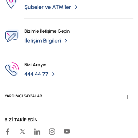
Şubeler ve ATM'ler
Bizimle İletişime Geçin
İletişim Bilgileri
Bizi Arayın
444 44 77
YARDIMCI SAYFALAR
Müşteri Ol
BİZİ TAKİP EDİN
Kampanyalar
Hesaplama Araçları