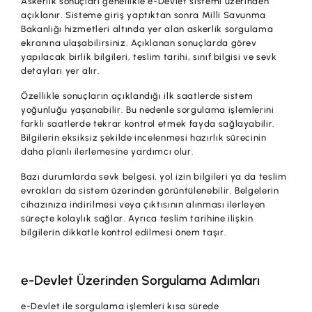
Askerlik sonuçları genellikle e-Devlet sistemi üzerinden
İş Birliklerimiz
açıklanır. Sisteme giriş yaptıktan sonra Milli Savunma
Bakanlığı hizmetleri altında yer alan askerlik sorgulama
Kampanyalar
ekranına ulaşabilirsiniz. Açıklanan sonuçlarda görev
yapılacak birlik bilgileri, teslim tarihi, sınıf bilgisi ve sevk
Başvuru Yap
detayları yer alır.
Özellikle sonuçların açıklandığı ilk saatlerde sistem
yoğunluğu yaşanabilir. Bu nedenle sorgulama işlemlerini
farklı saatlerde tekrar kontrol etmek fayda sağlayabilir.
Bilgilerin eksiksiz şekilde incelenmesi hazırlık sürecinin
daha planlı ilerlemesine yardımcı olur.
Bazı durumlarda sevk belgesi, yol izin bilgileri ya da teslim
evrakları da sistem üzerinden görüntülenebilir. Belgelerin
cihazınıza indirilmesi veya çıktısının alınması ilerleyen
süreçte kolaylık sağlar. Ayrıca teslim tarihine ilişkin
bilgilerin dikkatle kontrol edilmesi önem taşır.
e-Devlet Üzerinden Sorgulama Adımları
e-Devlet ile sorgulama işlemleri kısa sürede