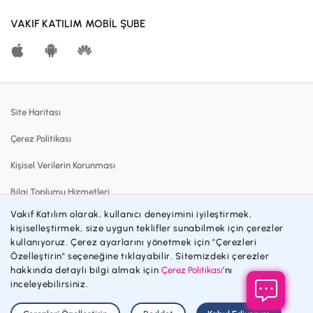
Kar Paylaşım Oranları
VAKIF KATILIM MOBİL ŞUBE
Katılma Hesapları
Bireysel Bankacılık
Dijital Bankacılık
Site Haritası
Finansmanlar
Çerez Politikası
Kartlar
Kişisel Verilerin Korunması
Satılık Gayrimenkuller
Bilgi Toplumu Hizmetleri
Blog
Vakıf Katılım olarak, kullanıcı deneyimini iyileştirmek,
Sözleşmeler ve Formlar
Katılım Bankacılığı
kişiselleştirmek, size uygun teklifler sunabilmek için çerezler
kullanıyoruz. Çerez ayarlarını yönetmek için "Çerezleri
Gizlilik Politikası
İnsan Kaynakları
Özelleştirin" seçeneğine tıklayabilir. Sitemizdeki çerezler
hakkında detaylı bilgi almak için
Çerez Politikası
’nı
Engelsiz Bankacılık
Özel Durum Açıklamaları
inceleyebilirsiniz.
Politikalarımız
© 2026 Vakıf Katılım Bankası AŞ