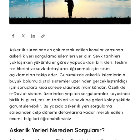
Hesaplar
Ürün ve Hizmet Ücretleri
ÜRÜN VE HİZMETLERİMİZ
Yatırım
Hesaplar
Finansmanlar
Yatırım
Kartlar
Askerlik sürecinde en çok merak edilen konular arasında
Finansmanlar
Sigorta ve Emeklilik
askerlik yeri sorgulama işlemleri yer alır. Sevk tarihleri
yaklaşırken yükümlüler görev yapacakları birlikleri, teslim
Ticari Kartlar
tarihlerini ve sevk detaylarını öğrenmek için resmi
Ödemeler ve Hizmetler
açıklamaları takip eder. Günümüzde askerlik işlemlerinin
POS Ürünleri
büyük bölümü dijital sistemler üzerinden gerçekleştirildiği
Kampanyalar
için sonuçlara kısa sürede ulaşmak mümkündür. Özellikle
Dış Ticaret
e-Devlet sistemi üzerinden yapılan sorgulamalar sayesinde
Başvuru Yap
birlik bilgileri, teslim tarihleri ve sevk belgeleri kolay şekilde
Nakit Yönetimi
görüntülenebilir. Bu yazıda askerlik yeri sorgulama
sürecinden celp dönemi detaylarına kadar merak edilen
Sigorta ve Emeklilik
önemli bilgileri öğrenebilirsiniz.
Askerlik Yerleri Nereden Sorgulanır?
Sektörel Paketler