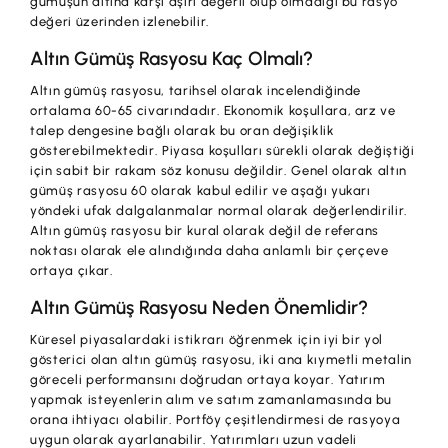
gümüşün altına karşı aşırı değerli olup olmadığı bu rasyo
İş Birliklerimiz
değeri üzerinden izlenebilir.
Kampanyalar
Altın Gümüş Rasyosu Kaç Olmalı?
Başvuru Yap
Altın gümüş rasyosu, tarihsel olarak incelendiğinde
ortalama 60-65 civarındadır. Ekonomik koşullara, arz ve
talep dengesine bağlı olarak bu oran değişiklik
gösterebilmektedir. Piyasa koşulları sürekli olarak değiştiği
için sabit bir rakam söz konusu değildir. Genel olarak altın
gümüş rasyosu 60 olarak kabul edilir ve aşağı yukarı
yöndeki ufak dalgalanmalar normal olarak değerlendirilir.
Altın gümüş rasyosu bir kural olarak değil de referans
noktası olarak ele alındığında daha anlamlı bir çerçeve
ortaya çıkar.
Altın Gümüş Rasyosu Neden Önemlidir?
Küresel piyasalardaki istikrarı öğrenmek için iyi bir yol
gösterici olan altın gümüş rasyosu, iki ana kıymetli metalin
göreceli performansını doğrudan ortaya koyar. Yatırım
yapmak isteyenlerin alım ve satım zamanlamasında bu
orana ihtiyacı olabilir. Portföy çeşitlendirmesi de rasyoya
uygun olarak ayarlanabilir. Yatırımları uzun vadeli