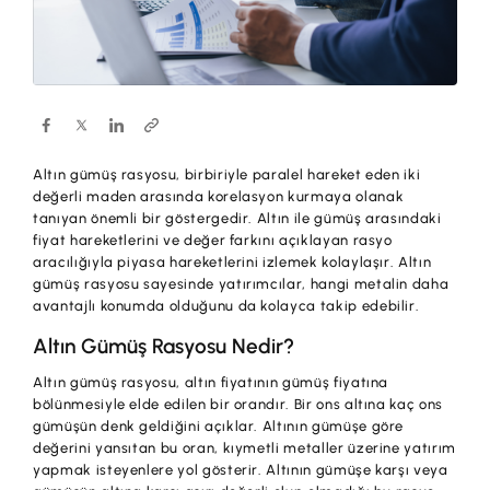
Hesaplar
Ürün ve Hizmet Ücretleri
ÜRÜN VE HİZMETLERİMİZ
Yatırım
Hesaplar
Finansmanlar
Yatırım
Kartlar
Altın gümüş rasyosu, birbiriyle paralel hareket eden iki
Finansmanlar
Sigorta ve Emeklilik
değerli maden arasında korelasyon kurmaya olanak
tanıyan önemli bir göstergedir. Altın ile gümüş arasındaki
Ticari Kartlar
fiyat hareketlerini ve değer farkını açıklayan rasyo
Ödemeler ve Hizmetler
aracılığıyla piyasa hareketlerini izlemek kolaylaşır. Altın
POS Ürünleri
gümüş rasyosu sayesinde yatırımcılar, hangi metalin daha
Kampanyalar
avantajlı konumda olduğunu da kolayca takip edebilir.
Dış Ticaret
Başvuru Yap
Altın Gümüş Rasyosu Nedir?
Nakit Yönetimi
Altın gümüş rasyosu, altın fiyatının gümüş fiyatına
bölünmesiyle elde edilen bir orandır. Bir ons altına kaç ons
Sigorta ve Emeklilik
gümüşün denk geldiğini açıklar. Altının gümüşe göre
değerini yansıtan bu oran, kıymetli metaller üzerine yatırım
Sektörel Paketler
yapmak isteyenlere yol gösterir. Altının gümüşe karşı veya