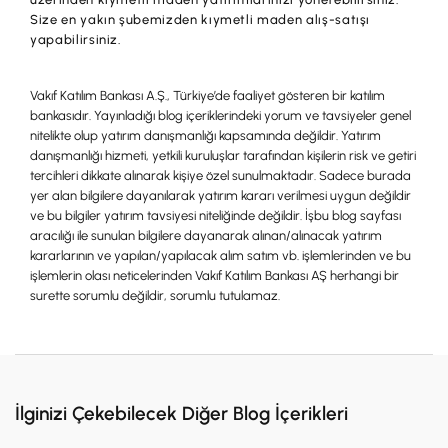
Size en yakın şubemizden kıymetli maden alış-satışı
yapabilirsiniz.
Vakıf Katılım Bankası A.Ş., Türkiye’de faaliyet gösteren bir katılım
bankasıdır. Yayınladığı blog içeriklerindeki yorum ve tavsiyeler genel
nitelikte olup yatırım danışmanlığı kapsamında değildir. Yatırım
danışmanlığı hizmeti, yetkili kuruluşlar tarafından kişilerin risk ve getiri
tercihleri dikkate alınarak kişiye özel sunulmaktadır. Sadece burada
yer alan bilgilere dayanılarak yatırım kararı verilmesi uygun değildir
ve bu bilgiler yatırım tavsiyesi niteliğinde değildir. İşbu blog sayfası
aracılığı ile sunulan bilgilere dayanarak alınan/alınacak yatırım
kararlarının ve yapılan/yapılacak alım satım vb. işlemlerinden ve bu
işlemlerin olası neticelerinden Vakıf Katılım Bankası AŞ herhangi bir
surette sorumlu değildir, sorumlu tutulamaz.
İlginizi Çekebilecek Diğer Blog İçerikleri