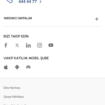
444 44 77
YARDIMCI SAYFALAR
Müşteri Ol
BİZİ TAKİP EDİN
Kampanyalar
Hesaplama Araçları
Kar Paylaşım Oranları
VAKIF KATILIM MOBİL ŞUBE
Katılma Hesapları
Bireysel Bankacılık
Dijital Bankacılık
Site Haritası
Finansmanlar
Çerez Politikası
Kartlar