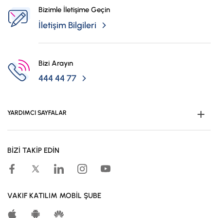
Bizimle İletişime Geçin
İletişim Bilgileri
Bizi Arayın
444 44 77
YARDIMCI SAYFALAR
Müşteri Ol
BİZİ TAKİP EDİN
Kampanyalar
Hesaplama Araçları
Kar Paylaşım Oranları
VAKIF KATILIM MOBİL ŞUBE
Katılma Hesapları