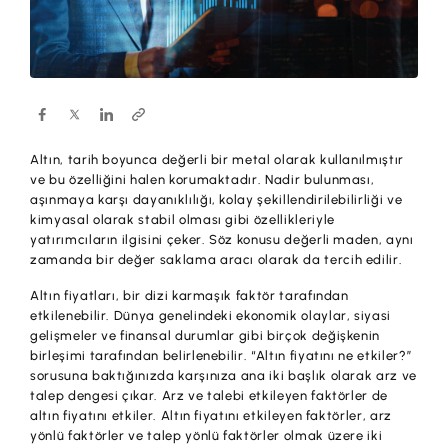
Hesaplar
Ürün ve Hizmet Ücretleri
ÜRÜN VE HİZMETLERİMİZ
Yatırım
Hesaplar
Finansmanlar
Yatırım
Kartlar
Altın, tarih boyunca değerli bir metal olarak kullanılmıştır
Finansmanlar
Sigorta ve Emeklilik
ve bu özelliğini halen korumaktadır. Nadir bulunması,
aşınmaya karşı dayanıklılığı, kolay şekillendirilebilirliği ve
Ticari Kartlar
kimyasal olarak stabil olması gibi özellikleriyle
Ödemeler ve Hizmetler
yatırımcıların ilgisini çeker. Söz konusu değerli maden, aynı
POS Ürünleri
zamanda bir değer saklama aracı olarak da tercih edilir.
Kampanyalar
Dış Ticaret
Altın fiyatları, bir dizi karmaşık faktör tarafından
Başvuru Yap
etkilenebilir. Dünya genelindeki ekonomik olaylar, siyasi
Nakit Yönetimi
gelişmeler ve finansal durumlar gibi birçok değişkenin
birleşimi tarafından belirlenebilir. “Altın fiyatını ne etkiler?”
Sigorta ve Emeklilik
sorusuna baktığınızda karşınıza ana iki başlık olarak arz ve
talep dengesi çıkar. Arz ve talebi etkileyen faktörler de
Sektörel Paketler
altın fiyatını etkiler. Altın fiyatını etkileyen faktörler, arz
yönlü faktörler ve talep yönlü faktörler olmak üzere iki