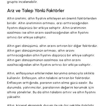
İş Birliklerimiz
grupta incelenebilir.
Arz ve Talep Yönlü Faktörler
Kampanyalar
Altın üretimi, altın fiyatını etkileyen en önemli faktörlerden
Başvuru Yap
biridir. Altın üretiminin artması, arzı arttıracağından
fiyatını düşürücü bir etkiye sahiptir. Altın üretiminin
azalması ise altın arzını azaltacağından altın fiyatını
artırıcı bir etkiye sahiptir.
Altın geri dönüşümü, altın arzını artıran bir diğer faktördür.
Altın geri dönüşümünün artması, altın arzını
arttıracağından altın fiyatını düşürücü bir etkiye sahiptir.
Altın geri dönüşümünün azalması ise altın arzını
azaltacağından altın fiyatını artırıcı bir etkiye sahiptir.
Altın, enflasyonun etkilerinden korunma amacıyla sıklıkla
kullanılır. Enflasyon, altın talebini artıran bir faktördür.
Enflasyon arttığında, paranın satın alma gücü azalır. Bu
durumda, yatırımcılar, paralarının değerini korumak için
altına yönelirler. Bu da altın talebini artırır ve altın fiyatını
yükseltir.
Altın, küresel ekonomik durum ile sıkı bir şekilde ilişkilidir.