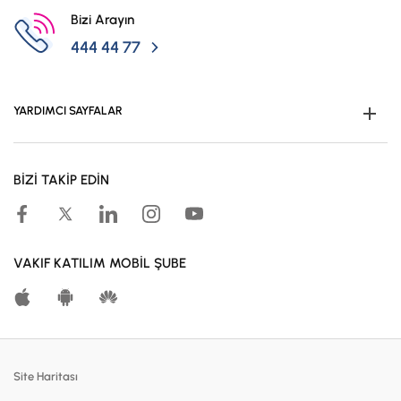
İş Birliklerimiz
Bizi Arayın
Kampanyalar
444 44 77
Başvuru Yap
YARDIMCI SAYFALAR
Müşteri Ol
BİZİ TAKİP EDİN
Kampanyalar
Hesaplama Araçları
Kar Paylaşım Oranları
VAKIF KATILIM MOBİL ŞUBE
Katılma Hesapları
Bireysel Bankacılık
Dijital Bankacılık
Site Haritası
Finansmanlar