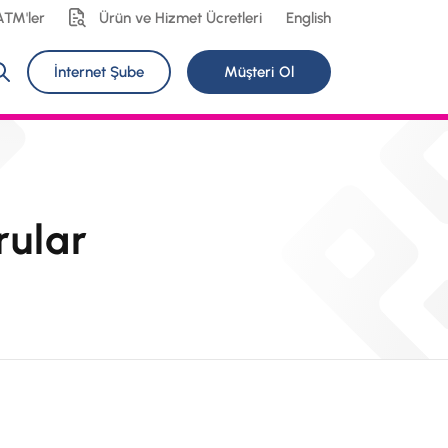
ATM'ler
Ürün ve Hizmet Ücretleri
English
İnternet Şube
Müşteri Ol
rular