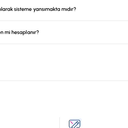
olarak sisteme yansımakta mıdır?
dairesi anında görebilmektedir.
en mi hesaplanır?
ancak bu bedelin rayiç bedelin altında olmaması şartıyla hesaplanır
?