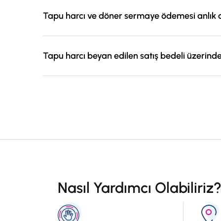
Tapu harcı ve döner sermaye ödemesi anlık 
Evet, yapılan ödemeleri TKGM sisteminde ilgili tapu 
Tapu harcı beyan edilen satış bedeli üzerind
Tapu harcı, beyan edilen satış bedeli esas alınarak; 
Nasıl Yardımcı Olabiliriz