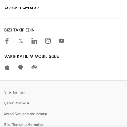
İş Birliklerimiz
YARDIMCI SAYFALAR
Kampanyalar
Müşteri Ol
Başvuru Yap
BİZİ TAKİP EDİN
Kampanyalar
Hesaplama Araçları
Kar Paylaşım Oranları
VAKIF KATILIM MOBİL ŞUBE
Katılma Hesapları
Bireysel Bankacılık
Dijital Bankacılık
Site Haritası
Finansmanlar
Çerez Politikası
Kartlar
Kişisel Verilerin Korunması
Satılık Gayrimenkuller
Bilgi Toplumu Hizmetleri