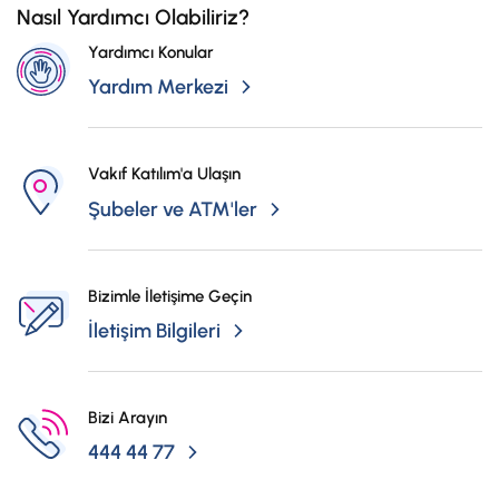
Nasıl Yardımcı Olabiliriz?
Hesaplar
Ürün ve Hizmet Ücretleri
Yardımcı Konular
ÜRÜN VE HİZMETLERİMİZ
Yatırım
Yardım Merkezi
Hesaplar
Finansmanlar
Yatırım
Kartlar
Vakıf Katılım'a Ulaşın
Finansmanlar
Sigorta ve Emeklilik
Şubeler ve ATM'ler
Ticari Kartlar
Ödemeler ve Hizmetler
POS Ürünleri
Kampanyalar
Bizimle İletişime Geçin
Dış Ticaret
İletişim Bilgileri
Başvuru Yap
Nakit Yönetimi
Bizi Arayın
Sigorta ve Emeklilik
444 44 77
Sektörel Paketler