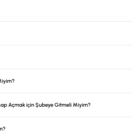
letim ücreti alınmamaktadır.
üzerinden birden fazla cari hesap açabilirsiniz. Hesap numaranız a
anımlayabilirsiniz.
iz.
Miyim?
üzerinden izin verdiğiniz istediğiniz ek numaraları seçerek, Tüm
M’sinden ücretsiz görüntüleyebilir veya görünmesini istemediğiniz
ap Açmak için Şubeye Gitmeli Miyim?
den Vakıf Katılım İnternet ve Mobil Şube üzerinden hesap açabil
im?