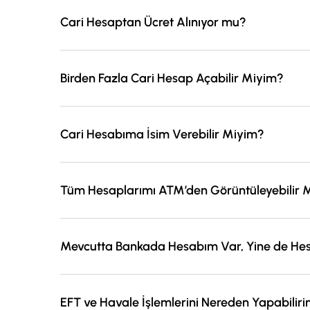
Cari Hesaptan Ücret Alınıyor mu?
Vakıf Katılım’dan açtıracağınız hesaplardan hesap iş
Birden Fazla Cari Hesap Açabilir Miyim?
Vakıf Katılım Şube, İnternet ve Mobil Şube kanalları 
kalacak şekilde birden fazla ek numarası hesabınıza t
Cari Hesabıma İsim Verebilir Miyim?
Tanımladığınız her hesaba dilediğiniz ismi verebilirsin
Tüm Hesaplarımı ATM’den Görüntüleyebilir 
Vakıf Katılım Şube, İnternet ve Mobil Şube kanalları 
hesaplarınızı Vakıf Katılım ATM ve Kamu Bankaları AT
Mevcutta Bankada Hesabım Var, Yine de Hes
hesaplarınıza engel koyabilirsiniz.
Mevcutta hesabınız bulunması durumunda şubeye gitme
EFT ve Havale İşlemlerini Nereden Yapabilir